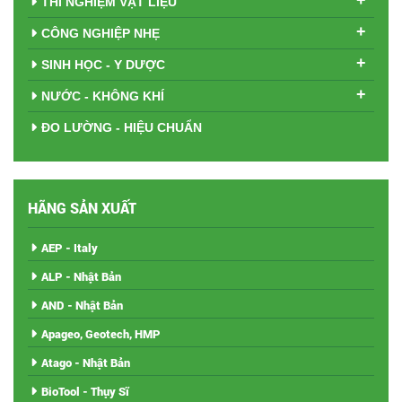
+
THÍ NGHIỆM VẬT LIỆU
+
CÔNG NGHIỆP NHẸ
+
SINH HỌC - Y DƯỢC
+
NƯỚC - KHÔNG KHÍ
ĐO LƯỜNG - HIỆU CHUẨN
HÃNG SẢN XUẤT
AEP - Italy
ALP - Nhật Bản
AND - Nhật Bản
Apageo, Geotech, HMP
Atago - Nhật Bản
BioTool - Thụy Sĩ