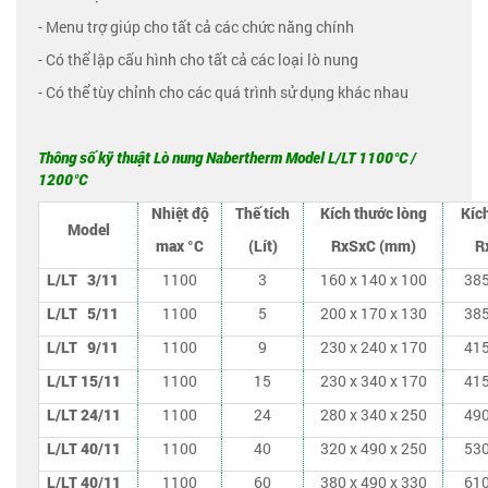
- Menu trợ giúp cho tất cả các chức năng chính
- Có thể lập cấu hình cho tất cả các loại lò nung
- Có thể tùy chỉnh cho các quá trình sử dụng khác nhau
Thông số kỹ thuật Lò nung Nabertherm Model L/LT 1100°C /
1200°C
Nhiệt độ
Thế tích
Kích thước lòng
Kíc
Model
max °C
(Lít)
RxSxC (mm)
R
L/LT 3/11
1100
3
160 x 140 x 100
385
L/LT 5/11
1100
5
200 x 170 x 130
385
L/LT 9/11
1100
9
230 x 240 x 170
415
L/LT 15/11
1100
15
230 x 340 x 170
415
L/LT 24/11
1100
24
280 x 340 x 250
490
L/LT 40/11
1100
40
320 x 490 x 250
530
L/LT 40/11
1100
60
380 x 490 x 330
610