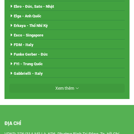
Ebro - Đức, Sato - Nhật
Elga - Anh Quốc
Erkaya - Thổ Nhĩ Kỳ
Esco - Singapore
FDM - Italy
Funke Gerber - Đức
FYI - Trung Quốc
Gabbrielli - Italy
Xem thêm
ĐỊA CHỈ
VPKD: 276/31A Mã Lò, KP6, Phường Bình Trị Đông, Tp. Hồ Chí