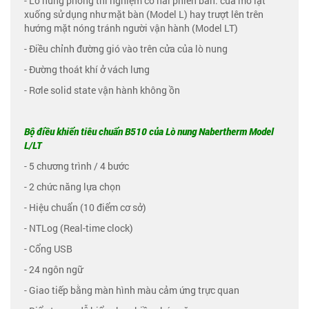
- Lò nung phòng thí nghiệm có hai phiên bản: cửa mở lật
xuống sử dụng như mặt bàn (Model L) hay trượt lên trên
hướng mặt nóng tránh người vận hành (Model LT)
- Điều chỉnh đường gió vào trên cửa của lò nung
- Đường thoát khí ở vách lưng
- Rơle solid state vận hành không ồn
Bộ điều khiển tiêu chuẩn B510 của Lò nung Nabertherm Model
L/LT
- 5 chương trình / 4 bước
- 2 chức năng lựa chọn
- Hiệu chuẩn (10 điểm cơ sở)
- NTLog (Real-time clock)
- Cổng USB
- 24 ngôn ngữ
- Giao tiếp bằng màn hình màu cảm ứng trực quan