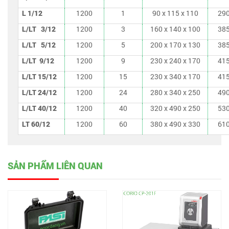
L 1/12
1200
1
90 x 115 x 110
290
L/LT 3/12
1200
3
160 x 140 x 100
385
L/LT 5/12
1200
5
200 x 170 x 130
385
L/LT 9/12
1200
9
230 x 240 x 170
415
L/LT 15/12
1200
15
230 x 340 x 170
415
L/LT 24/12
1200
24
280 x 340 x 250
490
L/LT 40/12
1200
40
320 x 490 x 250
530
LT 60/12
1200
60
380 x 490 x 330
610
SẢN PHẨM LIÊN QUAN