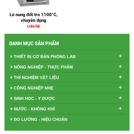
Lò nung đốt tro 1100°C,
Lò nung 1300°C, dòng đa
chuyên dụng
dụng
Liên hệ
Liên hệ
DANH MỤC SẢN PHẨM
+
THIẾT BỊ CƠ BẢN PHÒNG LAB
+
NÔNG NGHIỆP - THỰC PHẨM
+
THÍ NGHIỆM VẬT LIỆU
+
CÔNG NGHIỆP NHẸ
+
SINH HỌC - Y DƯỢC
+
NƯỚC - KHÔNG KHÍ
ĐO LƯỜNG - HIỆU CHUẨN