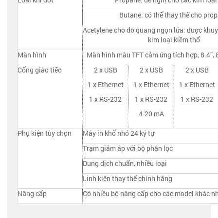
Butane: có thể thay thế cho pro
Acetylene cho đo quang ngọn lửa: được khuy
kim loại kiềm thổ
Màn hình
Màn hình màu TFT cảm ứng tích hợp, 8.4”, 8
Cổng giao tiếo
2 x USB
2 x USB
2 x USB
1 x Ethernet
1 x Ethernet
1 x Ethernet
1 x RS-232
1 x RS-232
1 x RS-232
4-20 mA
Phụ kiện tùy chọn
Máy in khổ nhỏ 24 ký tự
Trạm giảm áp với bộ phận lọc
Dung dịch chuẩn, nhiều loại
Linh kiện thay thế chính hãng
Nâng cấp
Có nhiều bộ nâng cấp cho các model khác n