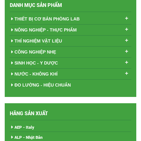
DANH MỤC SẢN PHẨM
+
THIẾT BỊ CƠ BẢN PHÒNG LAB
+
NÔNG NGHIỆP - THỰC PHẨM
+
THÍ NGHIỆM VẬT LIỆU
+
CÔNG NGHIỆP NHẸ
+
SINH HỌC - Y DƯỢC
+
NƯỚC - KHÔNG KHÍ
ĐO LƯỜNG - HIỆU CHUẨN
HÃNG SẢN XUẤT
AEP - Italy
ALP - Nhật Bản