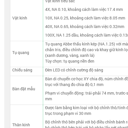
Vật kính tiêu sắc
4X, NA 0.10, khoảng cách làm việc 17.4 mm
Vật kính
10X, NA 0.25, khoảng cách làm việc 8.05 mm
40X, NA 0.65, khoảng cách làm việc 0.32mm
100X, NA 1.25 dầu, khoảng cách làm việc 0.
Tụ quang Abbe thấu kính kép (NA.1.25) với m
chắn Iris, điều chỉnh độ cao và khay giữ kính lọ
Tụ quang
(xanh dương, vàng, xanh lá)
Tùy chọn: tụ quang nền đen
Chiếu sáng
Đèn LED có chỉnh cường độ sáng
Bàn di chuyển cơ học XY chia độ, núm chỉnh đ
trục với thang đo chia độ 0,1 mm
Bàn đặt mẫu
Phạm vi chuyển động: trái-phải 74 mm, trước-
mm
Được làm bằng kim loại với bộ chỉnh thô/tinh
trục trong phạm vi 30 mm
Bộ chỉnh thô bên phải với bộ điều chỉnh bánh r
Thân kính
bộ chỉnh thô bên trái với bộ phận lấy nét nhan