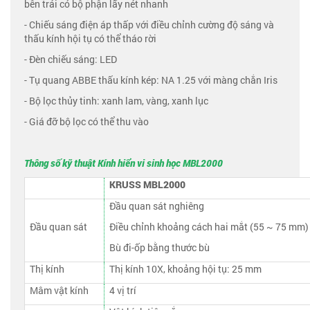
bên trái có bộ phận lấy nét nhanh
- Chiếu sáng điện áp thấp với điều chỉnh cường độ sáng và
thấu kính hội tụ có thể tháo rời
- Đèn chiếu sáng: LED
- Tụ quang ABBE thấu kính kép: NA 1.25 với màng chắn Iris
- Bộ lọc thủy tinh: xanh lam, vàng, xanh lục
- Giá đỡ bộ lọc có thể thu vào
Thông số kỹ thuật Kính hiển vi sinh học MBL2000
KRUSS MBL2000
Đầu quan sát nghiêng
Đầu quan sát
Điều chỉnh khoảng cách hai mắt (55 ~ 75 mm)
Bù đi-ốp bằng thước bù
Thị kính
Thị kính 10X, khoảng hội tụ: 25 mm
Mâm vật kính
4 vị trí