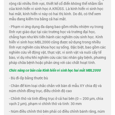
rộng rãi nhiều lĩnh vực, thiết kế cổ điển không thể nhầm lẫn
của kính hiển vi sinh học A.KRÜSS. Là kính hiển vi sinh học
hai mắt, kính hiển vi này có hai thị kính. Do đó, có thể xem
mẫu đang kiểm tra bằng cả hai mắt.
- Phạm vi ứng dụng đa dạng bao gồm nhiều nhiệm vụ trong
lĩnh vực giáo dục tại các trường học và trường đại học,
chẳng hạn như khi tiến hành các nghiên cứu sinh học. Kính
hiển vi sinh học MBL2000 cũng được sử dụng trong nhiều
lĩnh vực nghiên cứu khoa học sự sống. Đặc biệt, bao gồm các
nghiên cứu về động vật, thực vật, vi sinh vật và nuôi cấy tế
bào, ví dụ như khi nghiên cứu các tác nhân gây bệnh, phương
pháp chữa bệnh hoặc phản ứng với các chất hoạt tính.
Chức năng cơ bản của Kính hiển vi
sinh học
hai mắt MBL2000
- Bù đi-ốp bằng thước bù
- Chân đế kim loại chắc chắn với bàn di mẫu XY chia độ và
núm chỉnh đồng trục, điều chỉnh độ cao
- Chỉnh thô và tinh đồng trục ở cả hai bên (0 ~ 200 μm, chia
vạch 2 μm), phạm vi chỉnh thô và tinh: 30 mm
- Núm điều chỉnh thô bên phải có điều chỉnh bánh răng, núm