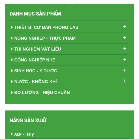
DANH MỤC SẢN PHẨM
+
THIẾT BỊ CƠ BẢN PHÒNG LAB
+
NÔNG NGHIỆP - THỰC PHẨM
+
THÍ NGHIỆM VẬT LIỆU
+
CÔNG NGHIỆP NHẸ
+
SINH HỌC - Y DƯỢC
+
NƯỚC - KHÔNG KHÍ
ĐO LƯỜNG - HIỆU CHUẨN
HÃNG SẢN XUẤT
AEP - Italy