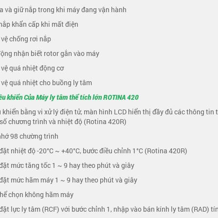
a và giữ nắp trong khi máy đang vận hành
nắp khẩn cấp khi mất điện
 vệ chống rơi nắp
động nhận biết rotor gắn vào máy
 vệ quá nhiệt động cơ
 vệ quá nhiệt cho buồng ly tâm
ều khiển Của Máy ly tâm thể tích lớn ROTINA 420
u khiển bằng vi xử lý điện tử, màn hình LCD hiển thị đầy đủ các thông tin
số chương trình và nhiệt độ (Rotina 420R)
nhớ 98 chường trình
 đặt nhiệt độ -20°C ~ +40°C, bước điều chỉnh 1°C (Rotina 420R)
 đặt mức tăng tốc 1 ~ 9 hay theo phút và giây
 đặt mức hãm máy 1 ~ 9 hay theo phút và giây
 thể chọn không hãm máy
 đặt lực ly tâm (RCF) với bước chỉnh 1, nhập vào bán kính ly tâm (RAD) 