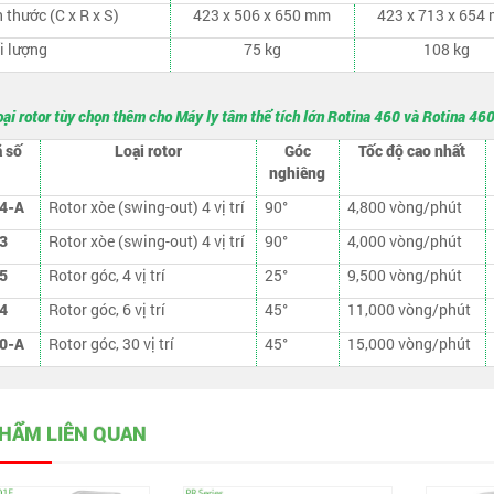
 thước (C x R x S)
423 x 506 x 650 mm
423 x 713 x 654
i lượng
75 kg
108 kg
oại rotor tùy chọn thêm cho Máy ly tâm thể tích lớn Rotina 460 và Rotina 46
 số
Loại rotor
Góc
Tốc độ cao nhất
nghiêng
4-A
Rotor xòe (swing-out) 4 vị trí
90°
4,800 vòng/phút
3
Rotor xòe (swing-out) 4 vị trí
90°
4,000 vòng/phút
5
Rotor góc, 4 vị trí
25°
9,500 vòng/phút
4
Rotor góc, 6 vị trí
45°
11,000 vòng/phút
0-A
Rotor góc, 30 vị trí
45°
15,000 vòng/phút
HẨM LIÊN QUAN