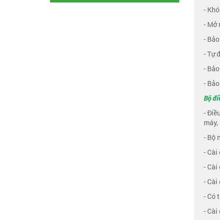
- Khó
- Mở 
- Bảo
- Tự 
- Bảo
- Bảo
Bộ đi
- Điề
máy, 
- Bộ 
- Cài
- Cài
- Cài
- Có
- Cài