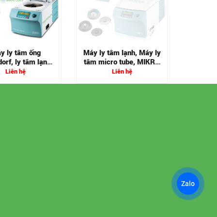
y ly tâm ống
Máy ly tâm lạnh, Máy ly
orf, ly tâm lạnh,
tâm micro tube, MIKRO
Hettich
220/220R
Liên hệ
Liên hệ
Zalo