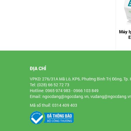
Máy ly tâm nhỏ, Hettich,
Máy l
EBA 200/200S
E
Liên hệ
ĐỊA CHỈ
VPKD: 276/31A Mã Lò, KP6, Phường Bình Trị Đông, Tp. 
Tel: (028) 66 52 72 73
Hotline: 0965 974 983 - 0966 103 849
Email: ngocdang@ngocdang.vn, vudang@ngocdang.v
Mã số thuế: 0314 409 403