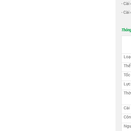
- Cài
- Cài
Thông
Loạ
Thể
Tốc
Lực
Thời
Cài 
Côn
Ngu