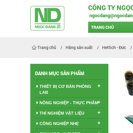
CÔNG TY NGỌ
ngocdang@ngocdan
TRANG CHỦ
Trang chủ
Hãng sản xuất
Hettich - Đức
DANH MỤC SẢN PHẨM
+
THIẾT BỊ CƠ BẢN PHÒNG
LAB
+
NÔNG NGHIỆP - THỰC PHẨM
+
THÍ NGHIỆM VẬT LIỆU
+
CÔNG NGHIỆP NHẸ