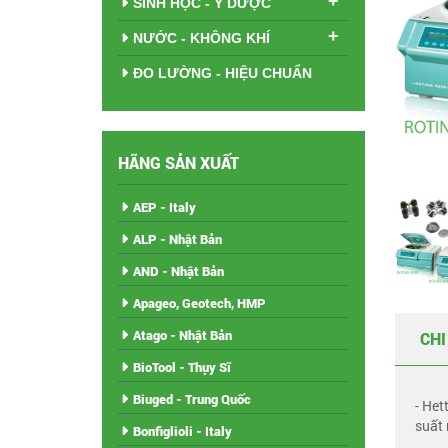
+
SINH HỌC - Y DƯỢC
+
NƯỚC - KHÔNG KHÍ
ĐO LƯỜNG - HIỆU CHUẨN
HÃNG SẢN XUẤT
AEP - Italy
ALP - Nhật Bản
AND - Nhật Bản
Apageo, Geotech, HMP
Atago - Nhật Bản
CHI
BioTool - Thụy Sĩ
Biuged - Trung Quốc
- Het
suất
Bonfiglioli - Italy