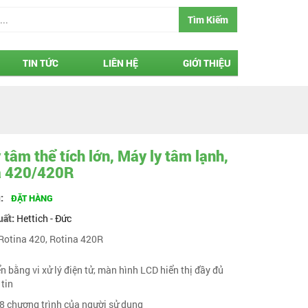
Tìm Kiếm
TIN TỨC
LIÊN HỆ
GIỚI THIỆU
 tâm thể tích lớn, Máy ly tâm lạnh,
a 420/420R
g:
ĐẶT HÀNG
uất:
Hettich - Đức
Rotina 420, Rotina 420R
ển bằng vi xử lý điện tử, màn hình LCD hiển thị đầy đủ
 tin
98 chương trình của người sử dụng