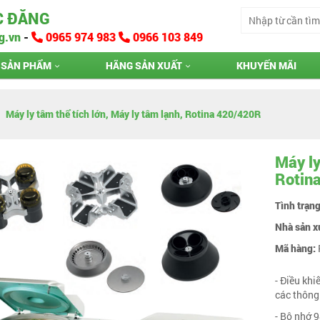
C ĐĂNG
g.vn
-
0965 974 983
0966 103 849
SẢN PHẨM
HÃNG SẢN XUẤT
KHUYẾN MÃI
Máy ly tâm thể tích lớn, Máy ly tâm lạnh, Rotina 420/420R
Máy ly
Rotin
Tình trạn
Nhà sản x
Mã hàng:
- Điều khi
các thông
- Bộ nhớ 