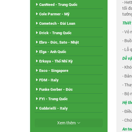
- Het
CanNeed - Trung Quốc
tối đ
tưởng
Cole Parmer - Mỹ
Thiết
Cometech - Đài Loan
- Vỏ 
Drick - Trung Quốc
- Buồ
Ebro - Đức, Sato - Nhật
- Lỗ 
Elga - Anh Quốc
Dễ vậ
Erkaya - Thổ Nhĩ Kỳ
- Khó
Esco - Singapore
- Bản
FDM - Italy
- Tha
Funke Gerber - Đức
- Bộ 
FYI - Trung Quốc
Hệ th
Gabbrielli - Italy
- Điề
- Chứ
Xem thêm
An to