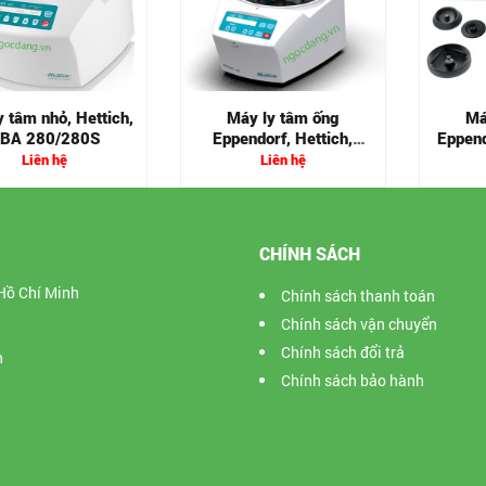
y tâm nhỏ, Hettich,
Máy ly tâm ống
Má
BA 280/280S
Eppendorf, Hettich,
Eppend
MIKRO 185
Liên hệ
Liên hệ
CHÍNH SÁCH
Hồ Chí Minh
Chính sách thanh toán
Chính sách vận chuyển
Chính sách đổi trả
n
Chính sách bảo hành