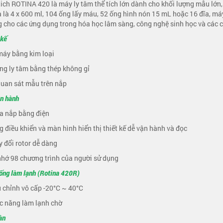
tich ROTINA 420 là máy ly tâm thể tích lớn dành cho khối lượng mẫu lớn
a là 4 x 600 ml, 104 ống lấy máu, 52 ống hình nón 15 mL hoặc 16 đĩa, m
 cho các ứng dụng trong hóa học lâm sàng, công nghệ sinh học và các c
 kế
máy bằng kim loại
ng ly tâm bằng thép không gỉ
quan sát mẫu trên nắp
n hành
a nắp bằng điện
g điều khiển và màn hình hiển thị thiết kế dễ vận hành và đọc
y đổi rotor dễ dàng
nhớ 98 chương trình của người sử dụng
ống làm lạnh (Rotina 420R)
u chỉnh vô cấp -20°C ~ 40°C
c năng làm lạnh chờ
àn