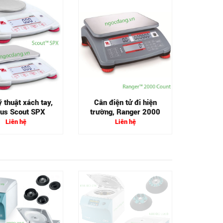
Cân phân
 thuật xách tay,
Cân điện tử đi hiện
us Scout SPX
trường, Ranger 2000
Liên hệ
Liên hệ
Máy ly
Ro