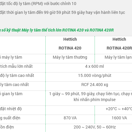
 đặt tốc độ ly tâm (RPM) với bước chỉnh 10
 đặt thời gian ly tâm đến 99 giờ 59 phút 59 giây hay vận hành liên tục
 số kỹ thuật Máy ly tâm thể tích lớn ROTINA 420 và ROTINA 420R
Hettich
Hettich
ROTINA 420
ROTINA 420R
i máy ly tâm
Máy ly tâm thường
Máy ly tâm lạn
 tích mẫu lớn nhất
4 x 600 ml
 độ ly tâm cao nhất
15.000 vòng/phút
 ly tâm cao nhất
RCF 24.400 xg
 gian ly tâm
1 giây ~ 99 phút, 59 giây, chạy liên tục, chạy
khi nhấn phím Impulse
đặt nhiệt độ
+20°C ~ +40°
g suất điện
870 VA
1600 VA
ồn điện
200 ~ 240V, 50 ~ 60Hz