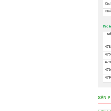
Kích
Khố
Các l
Mã
478
475
479
479
479
SẢN P