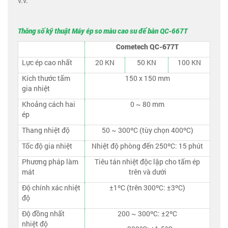
v.v.
Thông số kỹ thuật
Máy ép so màu cao su để bàn
QC-667T
Cometech QC-677T
Lực ép cao nhất
20 KN
50 KN
100 KN
Kích thước tấm
150 x 150 mm
gia nhiệt
Khoảng cách hai
0 ~ 80 mm
ép
Thang nhiệt độ
50 ~ 300ºC (tùy chọn 400ºC)
Tốc độ gia nhiệt
Nhiệt độ phòng đến 250ºC: 15 phút
Phương pháp làm
Tiêu tán nhiệt độc lập cho tấm ép
mát
trên và dưới
Độ chính xác nhiệt
±1ºC (trên 300ºC: ±3ºC)
độ
Độ đồng nhất
200 ~ 300ºC: ±2ºC
nhiệt độ