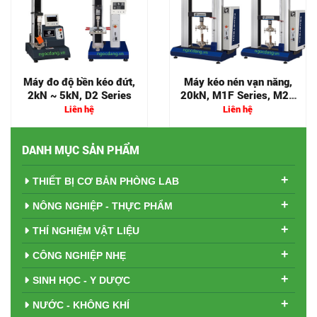
Máy đo độ bền kéo đứt,
Máy kéo nén vạn năng,
2kN ~ 5kN, D2 Series
20kN, M1F Series, M2F
Series
Liên hệ
Liên hệ
DANH MỤC SẢN PHẨM
+
THIẾT BỊ CƠ BẢN PHÒNG LAB
+
NÔNG NGHIỆP - THỰC PHẨM
+
THÍ NGHIỆM VẬT LIỆU
+
CÔNG NGHIỆP NHẸ
+
SINH HỌC - Y DƯỢC
+
NƯỚC - KHÔNG KHÍ