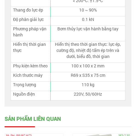
< 200ºC: ±1.5ºC
Thang đo lực ép
10 ~ 90%
Độ phân giải lực
0.1 kN
Phương pháp vận
Bơm thủy lực vận hành bằng tay
hành
Hiển thị thời gian
Hiển thị theo thời gian thực: lực ép,
thực
cường độ, nhiệt độ tấm ép trên và
dưới, biểu đồ, thời gian
Phụ kiện kèm theo
100 x 100 x 2 mm
Kích thước máy
R69 x S35 x 75 cm
Trọng lượng
110 kg
Nguồn điện
220V, 50/60Hz
SẢN PHẨM LIÊN QUAN