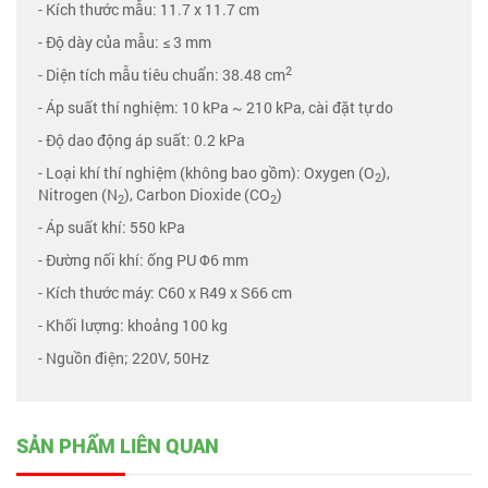
- Kích thước mẫu: 11.7 x 11.7 cm
- Độ dày của mẫu: ≤ 3 mm
2
- Diện tích mẫu tiêu chuẩn: 38.48 cm
- Áp suất thí nghiệm: 10 kPa ~ 210 kPa, cài đặt tự do
- Độ dao động áp suất: 0.2 kPa
- Loại khí thí nghiệm (không bao gồm): Oxygen (O
),
2
Nitrogen (N
), Carbon Dioxide (CO
)
2
2
- Áp suất khí: 550 kPa
- Đường nối khí: ống PU Φ6 mm
- Kích thước máy: C60 x R49 x S66 cm
- Khối lượng: khoảng 100 kg
- Nguồn điện; 220V, 50Hz
SẢN PHẨM LIÊN QUAN