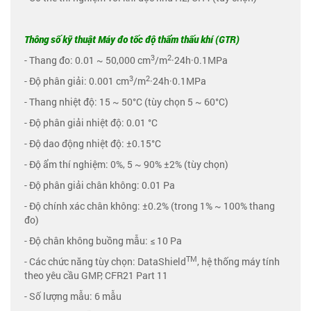
Thông số kỹ thuật Máy đo tốc độ thẩm thấu khí (GTR)
3
2
- Thang đo: 0.01 ~ 50,000 cm
/m
·24h·0.1MPa
3
2
- Độ phân giải: 0.001 cm
/m
·24h·0.1MPa
- Thang nhiệt độ: 15 ~ 50°C (tùy chọn 5 ~ 60°C)
- Độ phân giải nhiệt độ: 0.01 °C
- Độ dao động nhiệt độ: ±0.15°C
- Độ ẩm thí nghiệm: 0%, 5 ~ 90% ±2% (tùy chọn)
- Độ phân giải chân không: 0.01 Pa
- Độ chính xác chân không: ±0.2% (trong 1% ~ 100% thang
đo)
- Độ chân không buồng mẫu: ≤ 10 Pa
TM
- Các chức năng tùy chọn: DataShield
, hệ thống máy tính
theo yêu cầu GMP, CFR21 Part 11
- Số lượng mẫu: 6 mẫu