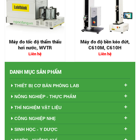
Máy đo tốc độ thẩm thấu
Máy đo độ bền kéo đứt,
hơi nước, WVTR
C610M, C610H
Liên hệ
Liên hệ
DANH MỤC SẢN PHẨM
+
THIẾT BỊ CƠ BẢN PHÒNG LAB
+
NÔNG NGHIỆP - THỰC PHẨM
+
THÍ NGHIỆM VẬT LIỆU
+
CÔNG NGHIỆP NHẸ
+
SINH HỌC - Y DƯỢC
+