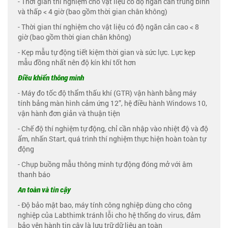
- Thời gian thí nghiệm cho vật liệu có độ ngăn cản trung bình
và thấp < 4 giờ (bao gồm thời gian chân không)
- Thời gian thí nghiệm cho vật liệu có độ ngăn cản cao < 8
giờ (bao gồm thời gian chân không)
- Kẹp mẫu tự động tiết kiệm thời gian và sức lực. Lực kẹp
mẫu đồng nhất nên độ kín khí tốt hơn
Điều khiển thông minh
- Máy đo tốc độ thẩm thấu khí (GTR) vận hành bằng máy
tính bảng màn hình cảm ứng 12”, hệ điều hành Windows 10,
vận hành đơn giản và thuận tiện
- Chế độ thí nghiệm tự động, chỉ cần nhập vào nhiệt độ và độ
ẩm, nhấn Start, quá trình thí nghiệm thực hiện hoàn toàn tự
động
- Chụp buồng mẫu thông minh tự động đóng mở với âm
thanh báo
An toàn và tin cậy
- Độ bảo mật bao, máy tính công nghiệp dùng cho công
nghiệp của Labthimk tránh lỗi cho hệ thống do virus, đảm
bảo vện hành tin cậy là lưu trữ dữ liệu an toàn