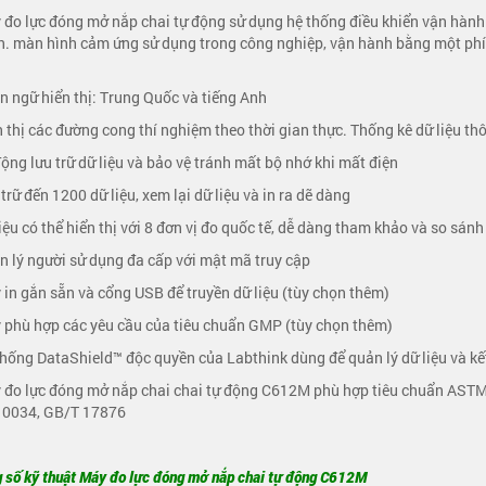
 đo lực đóng mở nắp chai tự động sử dụng hệ thống điều khiển vận hà
. màn hình cảm ứng sử dụng trong công nghiệp, vận hành bằng một phím
n ngữ hiển thị: Trung Quốc và tiếng Anh
n thị các đường cong thí nghiệm theo thời gian thực. Thống kê dữ liệu t
động lưu trữ dữ liệu và bảo vệ tránh mất bộ nhớ khi mất điện
 trữ đến 1200 dữ liệu, xem lại dữ liệu và in ra dẽ dàng
liệu có thể hiển thị với 8 đơn vị đo quốc tế, dễ dàng tham khảo và so sánh
n lý người sử dụng đa cấp với mật mã truy cập
 in gắn sẵn và cổng USB để truyền dữ liệu (tùy chọn thêm)
 phù hợp các yêu cầu của tiêu chuẩn GMP (tùy chọn thêm)
thống DataShield™ độc quyền của Labthink dùng để quản lý dữ liệu và kết
y đo lực đóng mở nắp chai chai tự động C612M phù hợp tiêu chuẩn AS
 0034, GB/T 17876
 số kỹ thuật Máy đo lực đóng mở nắp chai tự động C612M