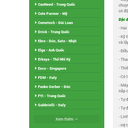
CanNeed - Trung Quốc
chuyê
có độ
Cole Parmer - Mỹ
Đặc đ
Cometech - Đài Loan
- Hai
Drick - Trung Quốc
- Kỹ 
Ebro - Đức, Sato - Nhật
và lặp
Elga - Anh Quốc
- Điề
- Tha
Erkaya - Thổ Nhĩ Kỳ
- Thi
Esco - Singapore
- Có 
FDM - Italy
- Máy
Funke Gerber - Đức
nắp c
FYI - Trung Quốc
- Tự 
Gabbrielli - Italy
- Tự 
- Lin
Xem thêm
- Hệ 