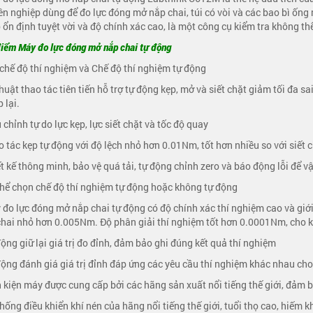
n nghiệp dùng để đo lực đóng mở nắp chai, túi có vòi và các bao bì ố
 ổn định tuyệt vời và độ chính xác cao, là một công cụ kiểm tra không th
iểm Máy đo lực đóng mở nắp chai tự động
 chế độ thí nghiệm và Chế độ thí nghiệm tự động
thuật thao tác tiên tiến hỗ trợ tự động kẹp, mở và siết chặt giảm tối đa 
 lại.
u chỉnh tự do lực kẹp, lực siết chặt và tốc độ quay
o tác kẹp tự động với độ lệch nhỏ hơn 0.01Nm, tốt hơn nhiều so với siết 
ết kế thông minh, bảo vệ quá tải, tự động chỉnh zero và báo động lỗi để 
thể chọn chế độ thí nghiệm tự động hoặc không tự động
 đo lực đóng mở nắp chai tự động có độ chính xác thí nghiệm cao và giới
hai nhỏ hơn 0.005Nm. Độ phân giải thí nghiệm tốt hơn 0.0001Nm, cho kết
động giữ lại giá trị đo đỉnh, đảm bảo ghi đúng kết quả thí nghiệm
động đánh giá giá trị đỉnh đáp ứng các yêu cầu thí nghiệm khác nhau ch
h kiện máy được cung cấp bởi các hãng sản xuất nổi tiếng thế giới, đảm 
thống điều khiển khí nén của hãng nổi tiếng thế giới, tuổi thọ cao, hiếm 