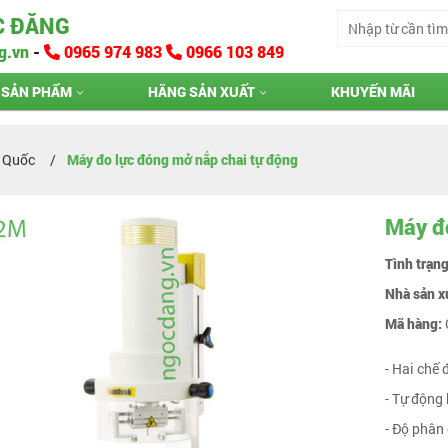
C ĐĂNG
g.vn
-
0965 974 983
0966 103 849
SẢN PHẨM
HÃNG SẢN XUẤT
KHUYẾN MÃI
g Quốc
Máy đo lực đóng mở nắp chai tự động
Máy đo
Tình trạn
Nhà sản x
Mã hàng:
- Hai chế
- Tự động 
- Độ phân