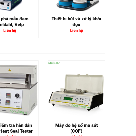
 phá mẫu đạm
Thiết bị hút và xử lý khói
eldahl, Velp
độc
Liên hệ
Liên hệ
Máy đo l
iểm tra hàn dán
Máy đo hệ số ma sát
 Heat Seal Tester
(COF)