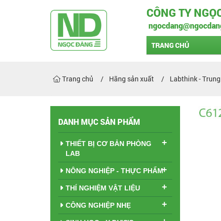
CÔNG TY NGỌ
ngocdang@ngocdan
TRANG CHỦ
Trang chủ
Hãng sản xuất
Labthink - Trun
DANH MỤC SẢN PHẨM
+
THIẾT BỊ CƠ BẢN PHÒNG
LAB
+
NÔNG NGHIỆP - THỰC PHẨM
+
THÍ NGHIỆM VẬT LIỆU
+
CÔNG NGHIỆP NHẸ