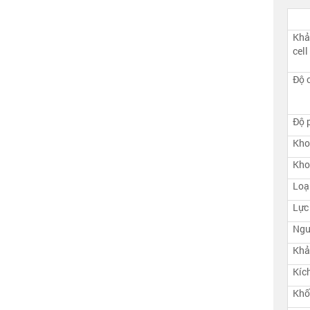
Khả
cell
Độ c
Độ p
Kho
Kho
Loạ
Lực
Ngu
Khả
Kíc
Khố