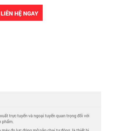
LIÊN HỆ NGAY
xuất trực tuyến và ngoại tuyến quan trọng đối với
ản phẩm.
 máy đo lực đóng mở nắp chai tự động, là thiết bị