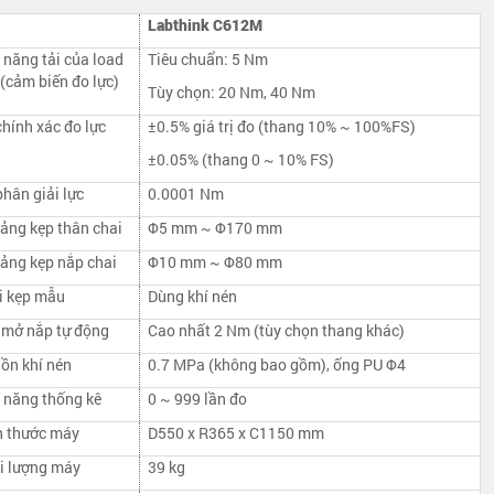
Labthink C612M
 năng tải của load
Tiêu chuẩn: 5 Nm
 (cảm biến đo lực)
Tùy chọn: 20 Nm, 40 Nm
hính xác đo lực
±0.5% giá trị đo (thang 10% ~ 100%FS)
±0.05% (thang 0 ~ 10% FS)
hân giải lực
0.0001 Nm
ảng kẹp thân chai
Φ5 mm ~ Φ170 mm
ảng kẹp nắp chai
Φ10 mm ~ Φ80 mm
i kẹp mẫu
Dùng khí nén
 mở nắp tự động
Cao nhất 2 Nm (tùy chọn thang khác)
ồn khí nén
0.7 MPa (không bao gồm), ống PU Φ4
 năng thống kê
0 ~ 999 lần đo
h thước máy
D550 x R365 x C1150 mm
i lượng máy
39 kg