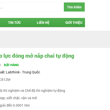
Tìm Kiếm
TIN TỨC
LIÊN HỆ
GIỚI THIỆU
 lực đóng mở nắp chai tự động
g:
ĐẶT HÀNG
uất:
Labthink - Trung Quốc
C612M
 độ thí nghiệm và Chế độ thí nghiệm tự động
kẹp, siết chặt, vặn và mở
 giải đến 0.0001 Nm