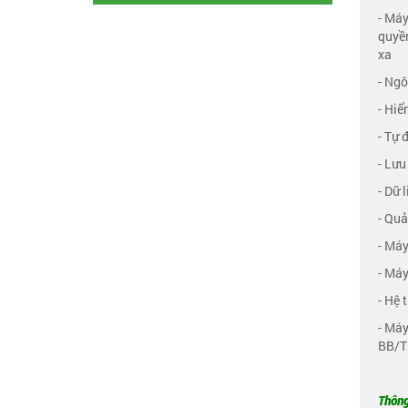
- Máy
quyền
xa
- Ngô
- Hiể
- Tự 
- Lưu
- Dữ 
- Quả
- Máy
- Máy
- Hệ 
- Má
BB/T
Thông