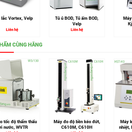
lắc Vortex, Velp
Tủ ủ BOD, Tủ ấm BOD,
Máy
Velp
Kj
Liên hệ
Liên hệ
PHẨM CÙNG HÃNG
o tốc độ thẩm thấu
Máy đo độ bền kéo đứt,
Máy k
ơi nước, WVTR
C610M, C610H
nhiệt,