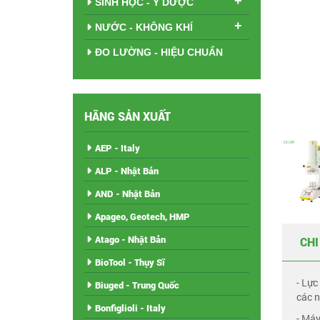
+
SINH HỌC - Y DƯỢC
+
NƯỚC - KHÔNG KHÍ
ĐO LƯỜNG - HIỆU CHUẨN
HÃNG SẢN XUẤT
AEP - Italy
ALP - Nhật Bản
AND - Nhật Bản
Apageo, Geotech, HMP
Atago - Nhật Bản
CHI
BioTool - Thụy Sĩ
- Lực
Biuged - Trung Quốc
các n
Bonfiglioli - Italy
- Máy