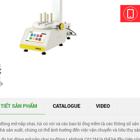
 TIẾT SẢN PHẨM
CATALOGUE
VIDEO
 đóng mở nắp chai, túi có vòi và các bao bì ống mềm là các thông số sản 
hà sản xuất, chúng có thể ảnh hưởng đến việc vận chuyển và tiêu thụ s
 đo lực đóng mở nắp chai tự động Labthink C612M là thế hệ đầu tiên của