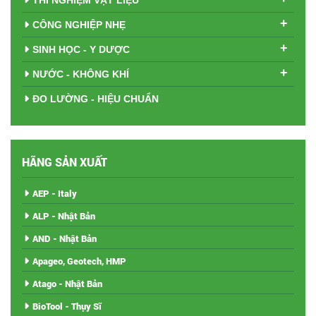
THÍ NGHIỆM VẬT LIỆU
+
CÔNG NGHIỆP NHẸ
+
SINH HỌC - Y DƯỢC
+
NƯỚC - KHÔNG KHÍ
ĐO LƯỜNG - HIỆU CHUẨN
HÃNG SẢN XUẤT
AEP - Italy
ALP - Nhật Bản
AND - Nhật Bản
Apageo, Geotech, HMP
Atago - Nhật Bản
BioTool - Thụy Sĩ