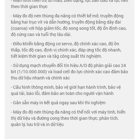
- Màn hình hiển thị số mẫu, biến dạng, lực ban đầu và lực nén
theo thời gian thực
- Máy đo độ nén thùng đa năng có thiết kế mở, truyền động
bằng hai trục vít và dẫn hướng, truyền động bằng dây đai
(cuaroa) với hộp giảm tốc, độ song song tốt, độ ổn định cao,
độ cứng cao và tuổi thọ lâu dài.
- Điều khiển bằng động cơ servo, độ chính xác cao, độ ồn
thấp, tốc độ cao, định vị chính xác, đáp ứng tốc độ nhanh,
tiết kiệm thời gian và tăg công suất thí nghiệm.
- Sử dụng mạch chuyển đổi tín hiệu A/D độ phân giải cao 24
bit (1/10.000.000) và load cell đo lực chính xác cao đảm bảo
thu dữ liệu nhanh và chính xác
- Cấu hình thông minh, bảo vệ giới hạn hành trình, bảo vệ
quá tải, báo lỗi, đảm bảo an toàn cho người vận hành
- Gắn sẵn máy in kết quả ngay sau khi thí nghiệm
- Máy đo độ nén thùng đa năng có thể nối với máy tính, hiển
thị dữ liệu và đường cong theo thời gian thực; phân tích,
quản lý, lưu trữ và in dữ liệu