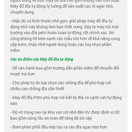
người dùng về một máy đổ đĩa nhỏ gọn nhưng vẫn linh hoạt.
Máy đổ đĩa tự động lý tưởng để sản xuất các lô agar nhỏ,
chuyên dụng.
- Mặc dù có kích thước nhỏ gọn, giải pháp máy đổ đĩa tự
động nhỏ này không làm bạn thất vọng. Đây là máy rót môi
trường vào đĩa petri hoàn toàn tự động, rất chính xác. Nó
cũng không hề kém cạnh các mẫu lớn hơn về khả năng cung
cấp bơm, nhắc nhở người dùng hoặc các tùy chọn phần
mềm.
Các ưu điểm của Máy đổ đĩa tự động
- Dễ vận hành bao gồm hướng dẫn phần mềm để chuyển đổi
mượt mà hơn
- Cho phép tự do lựa chọn các chồng đĩa để phù hợp với
chiều cao chồng đĩa cần thiết
- Máy đổ đĩa Petri phù hợp với bất kỳ đĩa có cạnh vát/tự động
nào
- Độ vô trùng cao tại khu vực rót nhờ đèn UV được định vị tốt
bao gồm công tắc an toàn để tăng độ tin cậy
- Bơm phân phối đầu kép tạo ra các đĩa agar mịn hơn