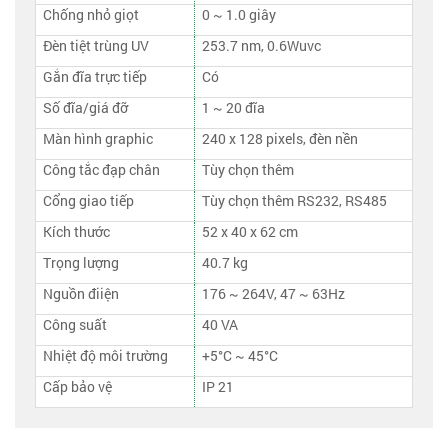
Chống nhỏ giọt
0 ~ 1.0 giây
Đèn tiệt trùng UV
253.7 nm, 0.6Wuvc
Gắn đĩa trực tiếp
Có
Số đĩa/giá đỡ
1 ~ 20 đĩa
Màn hình graphic
240 x 128 pixels, đèn nền
Công tắc đạp chân
Tùy chọn thêm
Cổng giao tiếp
Tùy chọn thêm RS232, RS485
Kích thước
52 x 40 x 62 cm
Trọng lượng
40.7 kg
Nguồn điiện
176 ~ 264V, 47 ~ 63Hz
Công suất
40 VA
Nhiệt độ môi trường
+5°C ~ 45°C
Cấp bảo vệ
IP 21