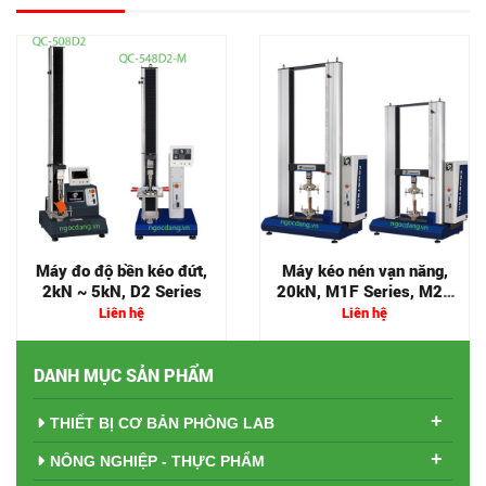
Máy đo độ bền kéo đứt,
Máy kéo nén vạn năng,
2kN ~ 5kN, D2 Series
20kN, M1F Series, M2F
Series
Liên hệ
Liên hệ
DANH MỤC SẢN PHẨM
+
THIẾT BỊ CƠ BẢN PHÒNG LAB
+
NÔNG NGHIỆP - THỰC PHẨM