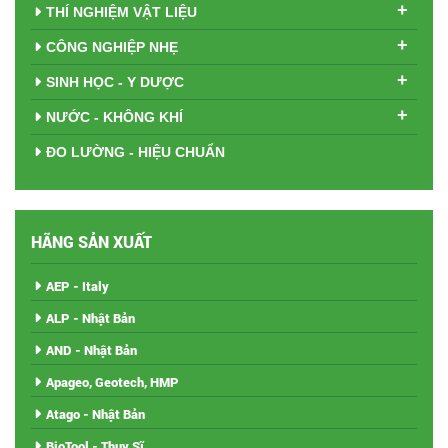
+
THÍ NGHIỆM VẬT LIỆU
+
CÔNG NGHIỆP NHẸ
+
SINH HỌC - Y DƯỢC
+
NƯỚC - KHÔNG KHÍ
ĐO LƯỜNG - HIỆU CHUẨN
HÃNG SẢN XUẤT
AEP - Italy
ALP - Nhật Bản
AND - Nhật Bản
Apageo, Geotech, HMP
Atago - Nhật Bản
BioTool - Thụy Sĩ