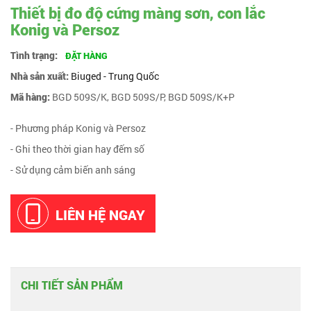
Thiết bị đo độ cứng màng sơn, con lắc
Konig và Persoz
Tình trạng:
ĐẶT HÀNG
Nhà sản xuất:
Biuged - Trung Quốc
Mã hàng:
BGD 509S/K, BGD 509S/P, BGD 509S/K+P
- Phương pháp Konig và Persoz
- Ghi theo thời gian hay đếm số
- Sử dụng cảm biến anh sáng
LIÊN HỆ NGAY
CHI TIẾT SẢN PHẨM