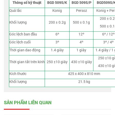
Thông số kỹ thuật
BGD 509S/K
BGD 509S/P
BGD509S/
Quả lắc
Konig
Persoz
Konig + Pe
200 ± 0.
Khối lượng
200 ± 0.2g
500 ± 0.1g
500 ± 0.
Góc lệch ban đầu
6º
12º
6º / 12º
Góc lệch cuối
3º
4º
3º / 4º
Thời gian dao động
1.4 giây
1 giây
1.4 giây / 1
250 ±10 g
Thời gian tắt trên kính
250 ±10 giây
430 ±10 giây
430 ±10 g
Kích thước
425 x 400 x 810 mm
Khối lượng
21.5 kg
SẢN PHẨM LIÊN QUAN