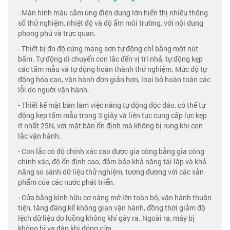
- Màn hình màu cảm ứng điện dung lớn hiển thị nhiều thông
số thử nghiệm, nhiệt độ và độ ẩm môi trường, với nội dung
phong phú và trực quan.
- Thiết bị đo độ cứng màng sơn tự động chỉ bằng một nút
bấm. Tự động di chuyển con lắc đến vị trí nhả, tự động kẹp
các tấm mẫu và tự động hoàn thành thử nghiệm. Mức độ tự
động hóa cao, vận hành đơn giản hơn, loại bỏ hoàn toàn các
lỗi do người vận hành.
- Thiết kế mặt bàn làm việc nâng tự động độc đáo, có thể tự
động kẹp tấm mẫu trong 3 giây và liên tục cung cấp lực kẹp
ít nhất 25N, với mặt bàn ổn định mà không bị rung khi con
lắc vận hành.
- Con lắc có độ chính xác cao được gia công bằng gia công
chính xác, độ ổn định cao, đảm bảo khả năng tái lặp và khả
năng so sánh dữ liệu thử nghiệm, tương đương với các sản
phẩm của các nước phát triển.
- Cửa bằng kính hữu cơ nâng mở lên toàn bộ, vận hành thuận
tiện, tăng đáng kể không gian vận hành, đồng thời giảm độ
lệch dữ liệu do luồng không khí gây ra. Ngoài ra, máy bị
không bị va đập khi đóng cửa.