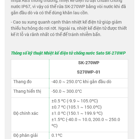
nhựa ABS thông thường, nhiệt kế điện tử đạt chuẩn chống
nước IP67, vì vậy có thể rửa SK-270WP bằng vòi nước khi đã
gắn đầu dò và có thể dùng khăn lau cồn.
- Cao su xung quanh cạnh thân nhiệt kế điện tử giúp giảm
thiểu hư hỏng do rơi rớt. Ngoài ra, nhiệt kế điện tử được thiết
kế ít lỗ và rãnh nhất có thể để tránh nhiễm bẩn.
Thông số kỹ thuật Nhiệt kế điện tử chống nước Sato SK-270WP
SK-270WP
S270WP-01
Thang đo
-40.0 ~ 250.0°C khi gắn đầu dò
Thang hiển thị
-50.0 ~ 300.0°C
±0.5 ºC (-9.9 ~ 105.0ºC)
±0.7 ºC (105.1 ~ 150.0ºC)
Độ chính xác
±1.0 ºC (150.1 ~ 199.9 ºC)
±1.5ºC (-40.0 ~ 10.0, 200.0 ~ 250.0
ºC)
Độ phân giải
0.1ºC