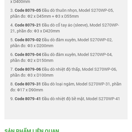
x D400mm
3.
Code 8079-05
Đầu dò thuôn nhọn, Model S270WP-05,
phần đo: Φ2 x D45mm + Φ3 x D55mm
4.
Code 8079-21
Đầu dò cổ tay áo (sleeve), Model S270WP-
21, phần đo: Φ3 x D420mm
5.
Code 8079-02
Đầu dò đâm xuyên, Model S270WP-02,
phần đo: Φ3 x D200mm
6.
Code 8079-04
Đầu dò đâm xuyên, Model S270WP-04,
phần đo: Φ2 x D150mm
7.
Code 8079-06
Đầu dò nhiệt độ thấp, Model S270WP-06,
phần đo: Φ3 x D100mm
8.
Code 8079-31
Đầu dò loại ngâm, Model S270WP-31, phần
đo: Φ17 x D90mm
9.
Code 8079-41
Đầu dò nhiệt độ bề mặt, Model S270WP-41
SẢN PHẨM LIÊN QUAN