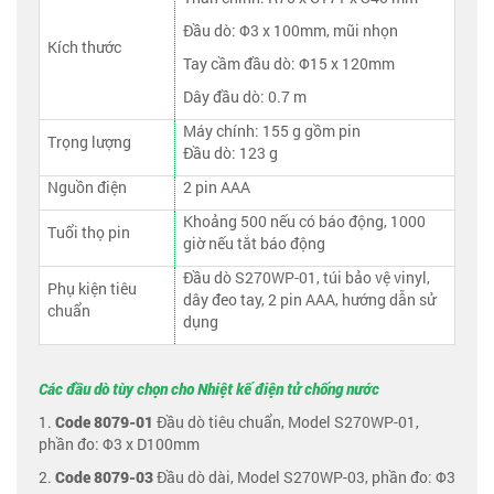
Đầu dò: Φ3 x 100mm, mũi nhọn
Kích thước
Tay cầm đầu dò: Φ15 x 120mm
Dây đầu dò: 0.7 m
Máy chính: 155 g gồm pin
Trọng lượng
Đầu dò: 123 g
Nguồn điện
2 pin AAA
Khoảng 500 nếu có báo động, 1000
Tuổi thọ pin
giờ nếu tắt báo động
Đầu dò S270WP-01, túi bảo vệ vinyl,
Phụ kiện tiêu
dây đeo tay, 2 pin AAA, hướng dẫn sử
chuẩn
dụng
Các đầu dò tùy chọn cho Nhiệt kế điện tử chống nước
1.
Code 8079-01
Đầu dò tiêu chuẩn, Model S270WP-01,
phần đo: Φ3 x D100mm
2.
Code 8079-03
Đầu dò dài, Model S270WP-03, phần đo: Φ3