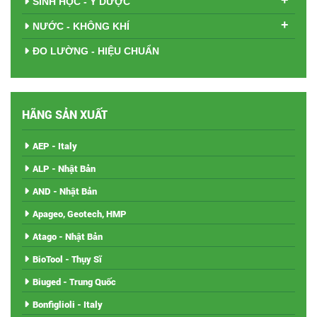
+
SINH HỌC - Y DƯỢC
+
NƯỚC - KHÔNG KHÍ
ĐO LƯỜNG - HIỆU CHUẨN
HÃNG SẢN XUẤT
AEP - Italy
ALP - Nhật Bản
AND - Nhật Bản
Apageo, Geotech, HMP
Atago - Nhật Bản
BioTool - Thụy Sĩ
Biuged - Trung Quốc
Bonfiglioli - Italy