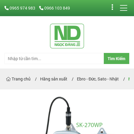
0965 974 983
0966 103 849
Tìm Kiếm
Trang chủ
Hãng sản xuất
Ebro - Đức, Sato - Nhật
Nhi