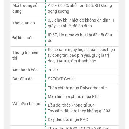
Môi trường sử
-10 ~ 60 ºC, nhỏ hơn 80% RH không
dụng
đọng sương
0.5 giây khi nhiệt độ không ổn dịnh, 1
Thời gian đo
giây khi nhiệt độ ổn định
IP 67, kín nước và bụi khi đã nối đầu
Độ kín nước
dò
Số serialm ngày hiệu chuẩn, báo hiệu
Thông tin hiển
tự động tắt, báo pin yếu, giữ giá trị
thị
đọc, HACCP, âm thanh báo
Âm thanh báo
70 dB
Các đầu dò
S270WP Series
Thân chính: nhựa Polycarbonate
Màn hình và phím: nhựa PET
Vật liệu chế tạo
Đầu dò: thép không gỉ 304
Tay cầm đầu dò: thép không gỉ 303
Dây đầu dò: nhựa PVC
Thân chính: R70 x C171 x S40 mm