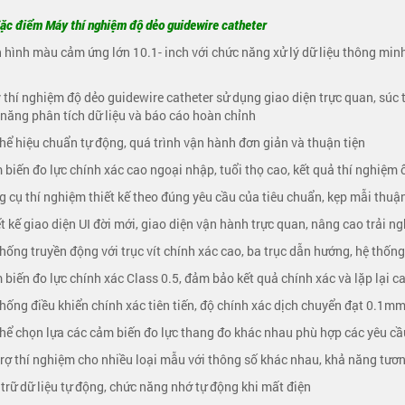
ặc điểm Máy thí nghiệm độ dẻo guidewire catheter
 hình màu cảm ứng lớn 10.1- inch với chức năng xử lý dữ liệu thông mi
 thí nghiệm độ dẻo guidewire catheter sử dụng giao diện trực quan, súc t
năng phân tích dữ liệu và báo cáo hoàn chỉnh
thể hiệu chuẩn tự động, quá trình vận hành đơn giản và thuận tiện
 biến đo lực chính xác cao ngoại nhập, tuổi thọ cao, kết quả thí nghiệm 
g cụ thí nghiệm thiết kế theo đúng yêu cầu của tiêu chuẩn, kẹp mẫi thuận
ết kế giao diện UI đời mới, giao diện vận hành trực quan, nâng cao trải 
thống truyền động với trục vít chính xác cao, ba trục dẫn hướng, hệ thố
 biến đo lực chính xác Class 0.5, đảm bảo kết quả chính xác và lặp lại c
thống điều khiển chính xác tiên tiến, độ chính xác dịch chuyển đạt 0.1m
thể chọn lựa các cảm biến đo lực thang đo khác nhau phù hợp các yêu cầ
trợ thí nghiệm cho nhiều loại mẫu với thông số khác nhau, khả năng tươn
 trữ dữ liệu tự động, chức năng nhớ tự động khi mất điện