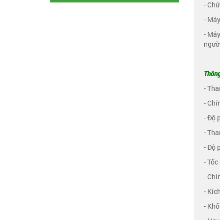
- Chứ
- Máy
- Máy
người
Thông
- Tha
- Chí
- Độ 
- Tha
- Độ 
- Tốc
- Chí
- Kíc
- Khố