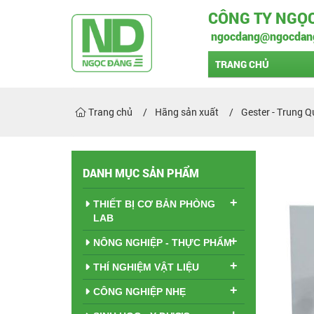
CÔNG TY NGỌ
ngocdang@ngocdan
TRANG CHỦ
Trang chủ
Hãng sản xuất
Gester - Trung 
DANH MỤC SẢN PHẨM
+
THIẾT BỊ CƠ BẢN PHÒNG
LAB
+
NÔNG NGHIỆP - THỰC PHẨM
+
THÍ NGHIỆM VẬT LIỆU
+
CÔNG NGHIỆP NHẸ