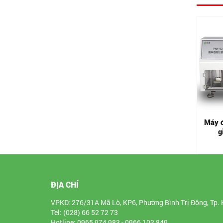
y kiểm tra trở lực
g khí và chênh lệch
p suất khẩu trang
Liên hệ
Máy đo độ nén bịch, túi,
Máy đ
gói
g
Liên hệ
ĐỊA CHỈ
VPKD: 276/31A Mã Lò, KP6, Phường Bình Trị Đông, Tp. 
Tel: (028) 66 52 72 73
Hotline: 0965 974 983 - 0966 103 849