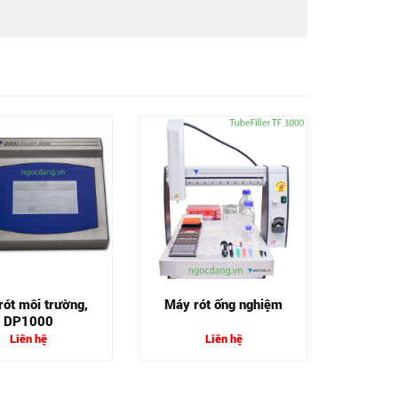
Máy đ
rót môi trường,
Máy rót ống nghiệm
DP1000
Liên hệ
Liên hệ