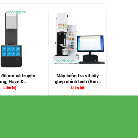
Máy thí
kim
 độ mờ và truyền
Máy kiểm tra vít cấy
áng, Haze &
ghép chỉnh hình (Bone
mittance Meter
Screw)
Liên hệ
Liên hệ