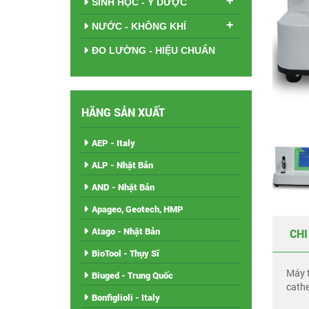
+
SINH HỌC - Y DƯỢC
+
NƯỚC - KHÔNG KHÍ
ĐO LƯỜNG - HIỆU CHUẨN
HÃNG SẢN XUẤT
AEP - Italy
ALP - Nhật Bản
AND - Nhật Bản
Apageo, Geotech, HMP
Atago - Nhật Bản
CHI
BioTool - Thụy Sĩ
Máy t
Biuged - Trung Quốc
cathe
Bonfiglioli - Italy