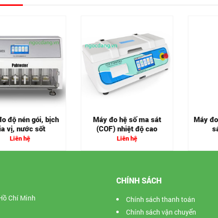
o độ nén gói, bịch
Máy đo hệ số ma sát
Máy đo
ia vị, nước sốt
(COF) nhiệt độ cao
s
Trans
Liên hệ
Liên hệ
CHÍNH SÁCH
Hồ Chí Minh
Chính sách thanh toán
Chính sách vận chuyển