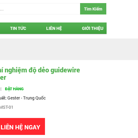
Tìm Kiếm
TIN TỨC
LIÊN HỆ
GIỚI THIỆU
í nghiệm độ dẻo guidewire
er
g:
ĐẶT HÀNG
uất:
Gester - Trung Quốc
MST-01
LIÊN HỆ NGAY