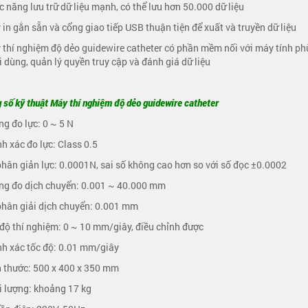
c năng lưu trữ dữ liệu mạnh, có thể lưu hơn 50.000 dữ liệu
 in gắn sẵn và cổng giao tiếp USB thuận tiện để xuất và truyền dữ liệu
 thí nghiệm độ dẻo guidewire catheter có phần mềm nối với máy tính p
 dùng, quản lý quyền truy cập và đánh giá dữ liệu
 số kỹ thuật Máy thí nghiệm độ dẻo guidewire catheter
ng đo lực: 0 ~ 5 N
nh xác đo lực: Class 0.5
phân giản lực: 0.0001N, sai số không cao hơn so với số đọc ±0.0002
ng đo dịch chuyển: 0.001 ~ 40.000 mm
phân giải dịch chuyển: 0.001 mm
 độ thí nghiệm: 0 ~ 10 mm/giây, điều chỉnh được
nh xác tốc độ: 0.01 mm/giây
h thước: 500 x 400 x 350 mm
i lượng: khoảng 17 kg