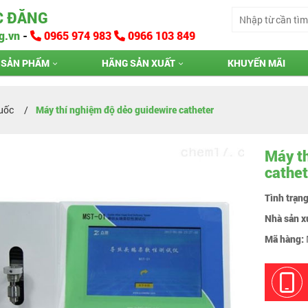
C ĐĂNG
g.vn
-
0965 974 983
0966 103 849
SẢN PHẨM
HÃNG SẢN XUẤT
KHUYẾN MÃI
Quốc
Máy thí nghiệm độ dẻo guidewire catheter
Máy th
cathet
Tình trạn
Nhà sản x
Mã hàng: