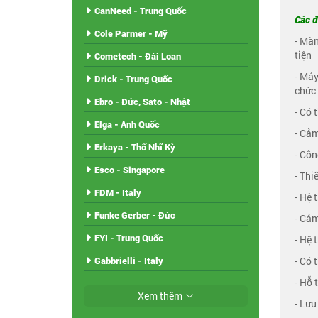
CanNeed - Trung Quốc
Các đ
Cole Parmer - Mỹ
- Màn
tiện
Cometech - Đài Loan
- Máy
Drick - Trung Quốc
chức 
Ebro - Đức, Sato - Nhật
- Có 
Elga - Anh Quốc
- Cảm
Erkaya - Thổ Nhĩ Kỳ
- Côn
Esco - Singapore
- Thi
FDM - Italy
- Hệ 
Funke Gerber - Đức
- Cảm
FYI - Trung Quốc
- Hệ 
- Có 
Gabbrielli - Italy
- Hỗ 
Xem thêm
- Lưu