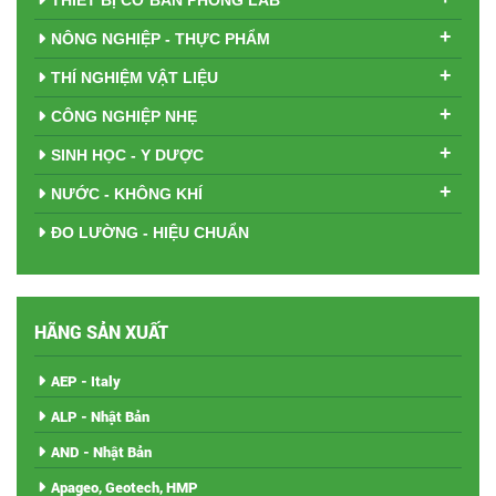
THIẾT BỊ CƠ BẢN PHÒNG LAB
+
NÔNG NGHIỆP - THỰC PHẨM
+
THÍ NGHIỆM VẬT LIỆU
+
CÔNG NGHIỆP NHẸ
+
SINH HỌC - Y DƯỢC
+
NƯỚC - KHÔNG KHÍ
ĐO LƯỜNG - HIỆU CHUẨN
HÃNG SẢN XUẤT
AEP - Italy
ALP - Nhật Bản
AND - Nhật Bản
Apageo, Geotech, HMP