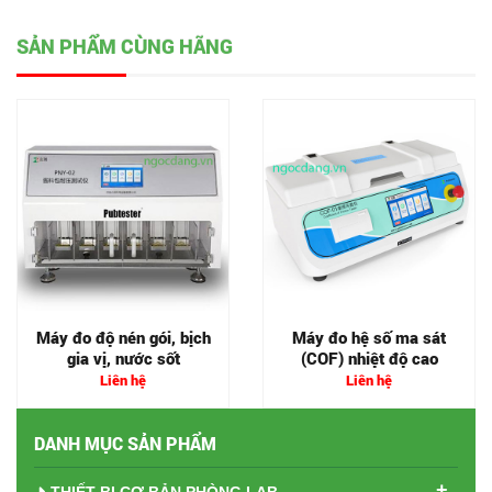
SẢN PHẨM CÙNG HÃNG
Máy đo độ nén gói, bịch
Máy đo hệ số ma sát
gia vị, nước sốt
(COF) nhiệt độ cao
Liên hệ
Liên hệ
DANH MỤC SẢN PHẨM
+