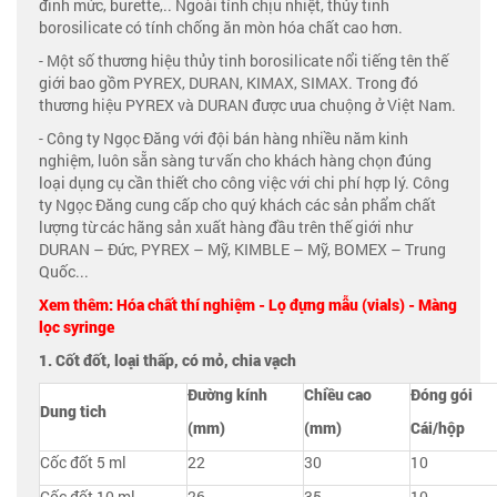
đinh mức, burette,.. Ngoài tính chịu nhiệt, thủy tinh
borosilicate có tính chống ăn mòn hóa chất cao hơn.
- Một số thương hiệu thủy tinh borosilicate nổi tiếng tên thế
giới bao gồm PYREX, DURAN, KIMAX, SIMAX. Trong đó
thương hiệu PYREX và DURAN được ưua chuộng ở Việt Nam.
- Công ty Ngọc Đăng với đội bán hàng nhiều năm kinh
nghiệm, luôn sẵn sàng tư vấn cho khách hàng chọn đúng
loại dụng cụ cần thiết cho công việc với chi phí hợp lý. Công
ty Ngọc Đăng cung cấp cho quý khách các sản phẩm chất
lượng từ các hãng sản xuất hàng đầu trên thế giới như
DURAN – Đức, PYREX – Mỹ, KIMBLE – Mỹ, BOMEX – Trung
Quốc...
Xem thêm:
Hóa chất thí nghiệm
-
Lọ đựng mẫu (vials)
-
Màng
lọc syringe
1. Cốt đốt, loại thấ
p, có mỏ, chia vạch
Đường kính
Chiều cao
Đóng gói
Dung tich
(mm)
(mm)
Cái/hộp
Cốc đốt 5 ml
22
30
10
Cốc đốt 10 ml
26
35
10