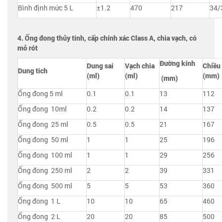
Bình định mức 5 L
±1.2
470
217
34/
4. Ống đong thủy tinh, cấp chính xác Class A, chia vạch, có
mỏ rót
Đường kính
Dung sai
Vạch chia
Chiều
Dung tich
(ml)
(ml)
(mm)
(mm)
Ống đong 5 ml
0.1
0.1
13
112
Ống đong 10ml
0.2
0.2
14
137
Ống đong 25 ml
0.5
0.5
21
167
Ống đong 50 ml
1
1
25
196
Ống đong 100 ml
1
1
29
256
Ống đong 250 ml
2
2
39
331
Ống đong 500 ml
5
5
53
360
Ống đong 1 L
10
10
65
460
Ống đong 2 L
20
20
85
500