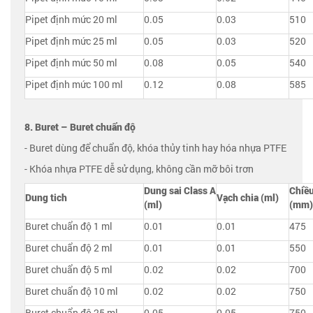
Pipet định mức 20 ml
0.05
0.03
510
Pipet định mức 25 ml
0.05
0.03
520
Pipet định mức 50 ml
0.08
0.05
540
Pipet định mức 100 ml
0.12
0.08
585
8. Buret – Buret chuẩn độ
- Buret dùng để chuẩn độ, khóa thủy tinh hay hóa nhựa PTFE
- Khóa nhựa PTFE dễ sử dụng, không cần mỡ bôi trơn
Dung sai Class
A
Chiề
Dung tich
Vạch chia (ml)
(ml)
(mm)
Buret chuẩn độ 1 ml
0.01
0.01
475
Buret chuẩn độ 2 ml
0.01
0.01
550
Buret chuẩn độ 5 ml
0.02
0.02
700
Buret chuẩn độ 10 ml
0.02
0.02
750
Buret chuẩn độ 25 ml
0.05
0.05
750