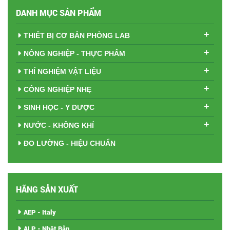
DANH MỤC SẢN PHẨM
+
THIẾT BỊ CƠ BẢN PHÒNG LAB
+
NÔNG NGHIỆP - THỰC PHẨM
+
THÍ NGHIỆM VẬT LIỆU
+
CÔNG NGHIỆP NHẸ
+
SINH HỌC - Y DƯỢC
+
NƯỚC - KHÔNG KHÍ
ĐO LƯỜNG - HIỆU CHUẨN
HÃNG SẢN XUẤT
AEP - Italy
ALP - Nhật Bản