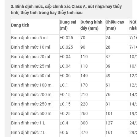
3. Bình định mức, cấp chính xác Class A, nút nhựa hay thủy
tinh, thủy tinh trong hay thủy tinh nâu
Dung sai
Đường kính
Chiều cao
Nút
Dung tich
(ml)
đáy (mm)
(mm)
nh
Bình định mức 5 ml
±0.025
70
24
7/1
Bình định mức 10 ml
±0.025
90
28
7/1
Bình định mức 20 ml
±0.04
110
37
10/
Bình định mức 25 ml
±0.04
110
39
10/
Bình định mức 50 ml
±0.06
140
49
12/
Bình định mức 100 ml
±0.1
170
61
12/
Bình định mức 200 ml
±0.15
210
76
14/
Bình định mức 250 ml
±0.15
220
81
14/
Bình định mức 500 ml
±0.25
260
101
19/
Bình định mức 1 L
±0.4
300
127
24/
Bình định mức 2 L
±0.6
370
161
29/