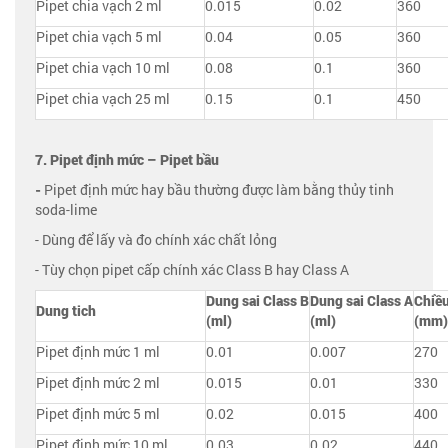
Pipet chia vạch 2 ml
0.015
0.02
360
Pipet chia vạch 5 ml
0.04
0.05
360
Pipet chia vạch 10 ml
0.08
0.1
360
Pipet chia vạch 25 ml
0.15
0.1
450
7. Pipet định mức – Pipet bầu
-
Pipet định mức hay bầu thường được làm bằng thủy tinh
soda-lime
- Dùng để lấy và đo chính xác chất lỏng
- Tùy chọn pipet cấp chính xác Class B hay Class A
Dung sai Class B
Dung sai Class
A
Chiề
Dung tich
(ml)
(ml)
(mm)
Pipet định mức 1 ml
0.01
0.007
270
Pipet định mức 2 ml
0.015
0.01
330
Pipet định mức 5 ml
0.02
0.015
400
Pipet định mức 10 ml
0.03
0.02
440