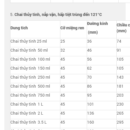
5.
Chai thủy tinh, nắp vặn, hấp tiệt trùng đến 121°C
Đường kính
Chiều 
Dung tich
Cỡ miệng ren
(mm)
(mm)
Chai thủy tinh 25 ml
25
36
74
Chai thủy tinh 50 ml
32
46
91
Chai thủy tinh 100 ml
45
56
105
Chai thủy tinh 150 ml
45
62
105
Chai thủy tinh 250 ml
45
70
143
Chai thủy tinh 500 ml
45
86
181
Chai thủy tinh 750 ml
45
95
203
Chai thủy tinh 1 L
45
101
230
Chai thủy tinh 2 L
45
136
265
Chai thủy tinh 3.5 L
45
160
295