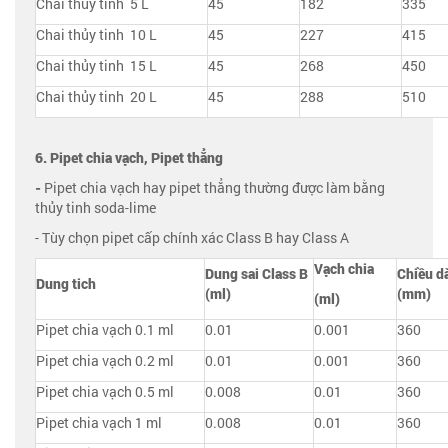
Chai thủy tinh 5 L
45
182
335
Chai thủy tinh 10 L
45
227
415
Chai thủy tinh 15 L
45
268
450
Chai thủy tinh 20 L
45
288
510
6. Pipet chia vạch, Pipet thẳng
-
Pipet chia vạch hay pipet thẳng thường được làm bằng
thủy tinh soda-lime
- Tùy chọn pipet cấp chính xác Class B hay Class A
Vạch chia
Dung sai Class B
Chiều
d
Dung tich
(ml)
(mm)
(ml)
Pipet chia vạch 0.1 ml
0.01
0.001
360
Pipet chia vạch 0.2 ml
0.01
0.001
360
Pipet chia vạch 0.5 ml
0.008
0.01
360
Pipet chia vạch 1 ml
0.008
0.01
360