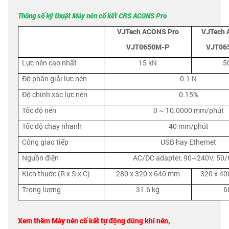
Thông số kỹ thuật Máy nén cố kết CRS ACONS Pro
VJTech ACONS Pro
VJTech 
VJT0650M-P
VJT06
Lực nén cao nhất
15 kN
5
Độ phân giải lực nén
0.1 N
Độ chính xác lực nén
0.15%
Tốc độ nén
0 ~ 10.0000 mm/phút
Tốc độ chạy nhanh
40 mm/phút
Công giao tiếp
USB hay Ethernet
Nguồn điện
AC/DC adapter, 90~240V, 50
Kích thước (R x S x C)
280 x 320 x 640 mm
320 x 40
Trọng lượng
31.6 kg
6
Xem thêm Máy nén cố kết tự động dùng
khí nén
,