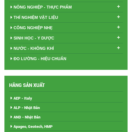
+
NÔNG NGHIỆP - THỰC PHẨM
+
THÍ NGHIỆM VẬT LIỆU
+
CÔNG NGHIỆP NHẸ
+
SINH HỌC - Y DƯỢC
+
NƯỚC - KHÔNG KHÍ
ĐO LƯỜNG - HIỆU CHUẨN
HÃNG SẢN XUẤT
AEP - Italy
ALP - Nhật Bản
AND - Nhật Bản
Apageo, Geotech, HMP