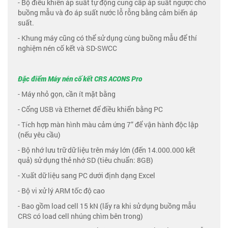
- Bộ điều khiển áp suất tự động cung cấp áp suất ngược cho
buồng mẫu và đo áp suất nước lỗ rỗng bằng cảm biến áp
suất.
- Khung máy cũng có thể sử dụng cùng buồng mẫu để thí
nghiệm nén cố kết và SD-SWCC
Đặc điểm Máy nén cố kết CRS ACONS Pro
- Máy nhỏ gọn, cần ít mặt bằng
- Cổng USB và Ethernet để điều khiển bằng PC
- Tích hợp màn hình màu cảm ứng 7” để vận hành độc lập
(nếu yêu cầu)
- Bộ nhớ lưu trữ dữ liệu trên máy lớn (đến 14.000.000 kết
quả) sử dụng thẻ nhớ SD (tiêu chuẩn: 8GB)
- Xuất dữ liệu sang PC dưới định dạng Excel
- Bộ vi xử lý ARM tốc độ cao
- Bao gồm load cell 15 kN (lấy ra khi sử dụng buồng mẫu
CRS có load cell nhúng chìm bên trong)