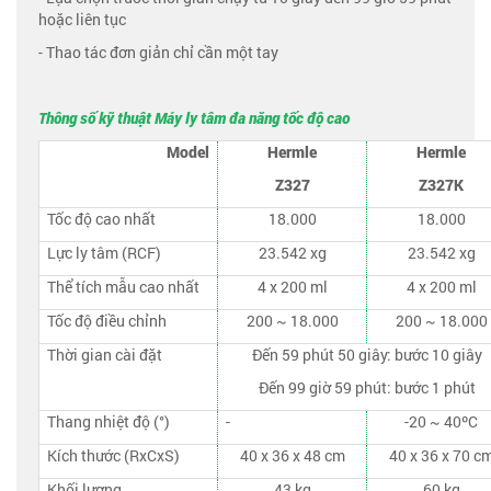
hoặc liên tục
- Thao tác đơn giản chỉ cần một tay
Thông số kỹ thuật Máy ly tâm đa năng tốc độ cao
Model
Hermle
Hermle
Z327
Z327K
Tốc độ cao nhất
18.000
18.000
Lực ly tâm (RCF)
23.542 xg
23.542 xg
Thể tích mẫu cao nhất
4 x 200 ml
4 x 200 ml
Tốc độ điều chỉnh
200 ~ 18.000
200 ~ 18.000
Thời gian cài đặt
Đến 59 phút 50 giây: bước 10 giây
Đến 99 giờ 59 phút: bước 1 phút
Thang nhiệt độ (°)
-
-20 ~ 40ºC
Kích thước (RxCxS)
40 x 36 x 48 cm
40 x 36 x 70 c
Khối lượng
43 kg
60 kg