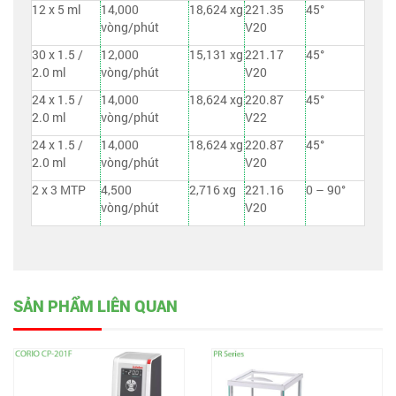
12 x 5 ml
14,000
18,624 xg
221.35
45°
vòng/phút
V20
30 x 1.5 /
12,000
15,131 xg
221.17
45°
2.0 ml
vòng/phút
V20
24 x 1.5 /
14,000
18,624 xg
220.87
45°
2.0 ml
vòng/phút
V22
24 x 1.5 /
14,000
18,624 xg
220.87
45°
2.0 ml
vòng/phút
V20
2 x 3 MTP
4,500
2,716 xg
221.16
0 – 90°
vòng/phút
V20
SẢN PHẨM LIÊN QUAN