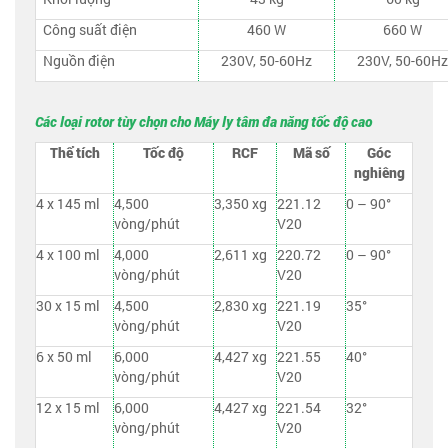
Công suất điện
460 W
660 W
Nguồn điện
230V, 50-60Hz
230V, 50-60Hz
Các loại rotor tùy chọn cho Máy ly tâm đa năng tốc độ cao
Thể tích
Tốc độ
RCF
Mã số
Góc
nghiêng
4 x 145 ml
4,500
3,350 xg
221.12
0 – 90°
vòng/phút
V20
4 x 100 ml
4,000
2,611 xg
220.72
0 – 90°
vòng/phút
V20
30 x 15 ml
4,500
2,830 xg
221.19
35°
vòng/phút
V20
6 x 50 ml
6,000
4,427 xg
221.55
40°
vòng/phút
V20
12 x 15 ml
6,000
4,427 xg
221.54
32°
vòng/phút
V20