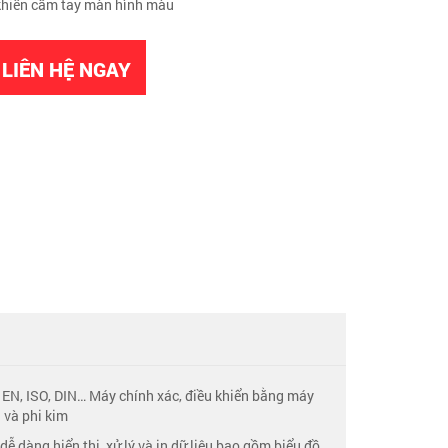
 khiển cầm tay màn hình màu
LIÊN HỆ NGAY
 EN, ISO, DIN… Máy chính xác, điều khiển bằng máy
i và phi kim
ễ dàng hiển thị, xử lý và in dữ liệu bao gồm biểu đồ,