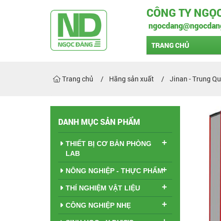
CÔNG TY NGỌ
ngocdang@ngocdan
TRANG CHỦ
Trang chủ
Hãng sản xuất
Jinan - Trung Q
DANH MỤC SẢN PHẨM
+
THIẾT BỊ CƠ BẢN PHÒNG
LAB
+
NÔNG NGHIỆP - THỰC PHẨM
+
THÍ NGHIỆM VẬT LIỆU
+
CÔNG NGHIỆP NHẸ