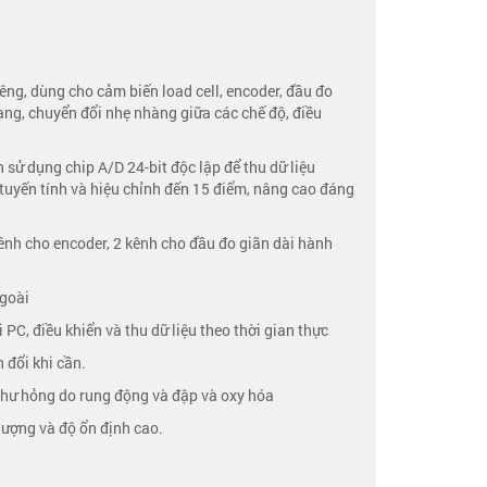
êng, dùng cho cảm biến load cell, encoder, đầu đo
 dạng, chuyển đổi nhẹ nhàng giữa các chế độ, điều
 sử dụng chip A/D 24-bit độc lập để thu dữ liệu
tuyến tính và hiệu chỉnh đến 15 điểm, nâng cao đáng
ênh cho encoder, 2 kênh cho đầu đo giãn dài hành
ngoài
 PC, điều khiển và thu dữ liệu theo thời gian thực
 đổi khi cần.
ợc hư hỏng do rung động và đập và oxy hóa
lượng và độ ổn định cao.