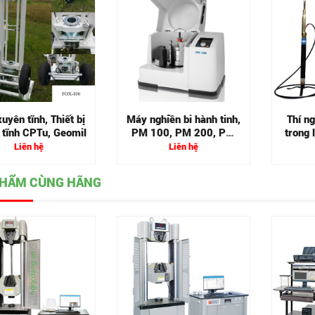
uyên tĩnh, Thiết bị
Máy nghiền bi hành tinh,
Thí n
 tĩnh CPTu, Geomil
PM 100, PM 200, PM
trong
400
Liên hệ
Liên hệ
PHẨM CÙNG HÃNG