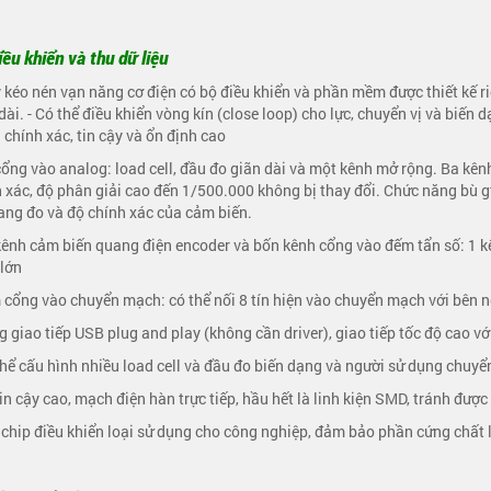
ều khiển và thu dữ liệu
 kéo nén vạn năng cơ điện có bộ điều khiển và phần mềm được thiết kế ri
dài. - Có thể điều khiển vòng kín (close loop) cho lực, chuyển vị và biến
 chính xác, tin cậy và ổn định cao
cổng vào analog: load cell, đầu đo giãn dài và một kênh mở rộng. Ba kênh
 xác, độ phân giải cao đến 1/500.000 không bị thay đổi. Chức năng bù g
ang đo và độ chính xác của cảm biến.
kênh cảm biến quang điện encoder và bốn kênh cổng vào đếm tẩn số: 1 k
 lớn
 cổng vào chuyển mạch: có thể nối 8 tín hiện vào chuyển mạch với bên 
g giao tiếp USB plug and play (không cần driver), giao tiếp tốc độ cao với
thể cấu hình nhiều load cell và đầu đo biến dạng và người sử dụng chuyển
tin cậy cao, mạch điện hàn trực tiếp, hầu hết là linh kiện SMD, tránh đư
 chip điều khiển loại sử dụng cho công nghiệp, đảm bảo phần cứng chất 