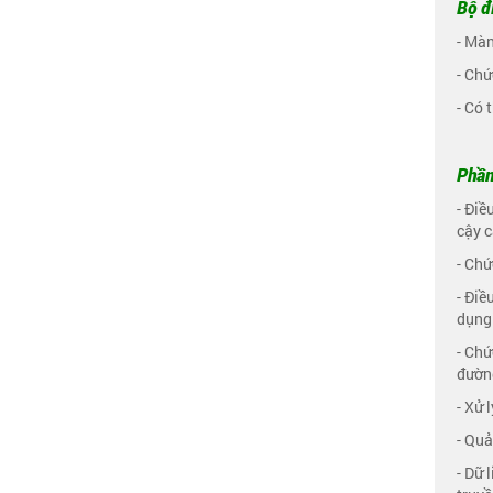
Bộ đ
- Màn
- Chứ
- Có 
Phần
- Điề
cậy 
- Chứ
- Điề
dụng 
- Chứ
đường
- Xử 
- Quả
- Dữ 