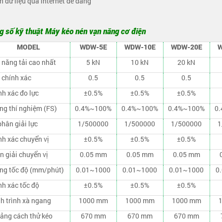
n dữ liệu qua internet dễ dàng
g số kỹ thuật Máy kéo nén vạn năng cơ điện
MODEL
WDW-5E
WDW-10E
WDW-20E
W
 năng tải cao nhất
5 kN
10 kN
20 kN
 chính xác
0.5
0.5
0.5
nh xác đo lực
±0.5%
±0.5%
±0.5%
ng thí nghiệm (FS)
0.4%~100%
0.4%~100%
0.4%~100%
0
hân giải lực
1/500000
1/500000
1/500000
1
nh xác chuyển vị
±0.5%
±0.5%
±0.5%
n giải chuyển vị
0.05 mm
0.05 mm
0.05 mm
ng tốc độ (mm/phút)
0.01~1000
0.01~1000
0.01~1000
0
nh xác tốc độ
±0.5%
±0.5%
±0.5%
h trình xà ngang
1000 mm
1000 mm
1000 mm
ảng cách thử kéo
670 mm
670 mm
670 mm