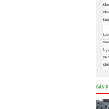
Khỏ
Kho
Đườ
Load
Bảo
Ngu
Kíc
Khố
SẢN P