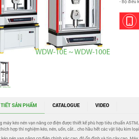
- Bộ điều
 TIẾT SẢN PHẨM
CATALOGUE
VIDEO
g máy kéo nén vạn năng cơ điện được thiết kế phù hợp tiêu chuẩn ASTM,
 thích hợp thí nghiệm kéo, nén, uốn, cắt… cho hầu hết các vật liệu kim loạ
 kéo nén vạn năng cơ điện chính xác cao, độ ổn định và tin cậy cao. Máy d