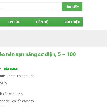
Tìm Kiếm
TIN TỨC
LIÊN HỆ
GIỚI THIỆU
o nén vạn năng cơ điện, 5 ~ 100
g:
ĐẶT HÀNG
uất:
Jinan - Trung Quốc
WDW
nh xác cao, 0.5%
 các tiêu chuẩn cầm tay