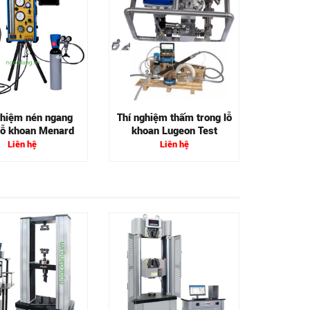
Thiết bị
định góc
và lự
ghiệm nén ngang
Thí nghiệm thấm trong lỗ
 lỗ khoan Menard
khoan Lugeon Test
Liên hệ
Liên hệ
Máy đo l