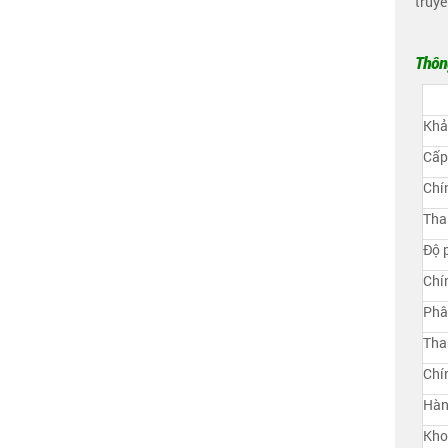
truyề
Thôn
Khả
Cấp
Chí
Tha
Độ p
Chí
Phâ
Tha
Chí
Hàn
Kho