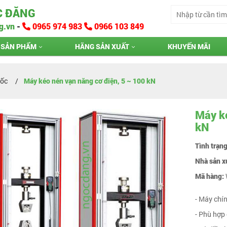
C ĐĂNG
g.vn
-
0965 974 983
0966 103 849
SẢN PHẨM
HÃNG SẢN XUẤT
KHUYẾN MÃI
uốc
Máy kéo nén vạn năng cơ điện, 5 ~ 100 kN
Máy ké
kN
Tình trạn
Nhà sản x
Mã hàng:
- Máy chí
- Phù hợp