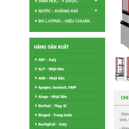
+
SINH HỌC - Y DƯỢC
+
NƯỚC - KHÔNG KHÍ
ĐO LƯỜNG - HIỆU CHUẨN
HÃNG SẢN XUẤT
AEP - Italy
ALP - Nhật Bản
AND - Nhật Bản
Apageo, Geotech, HMP
Atago - Nhật Bản
CHI
BioTool - Thụy Sĩ
- Dòn
Biuged - Trung Quốc
tính,
Bonfiglioli - Italy
- Máy