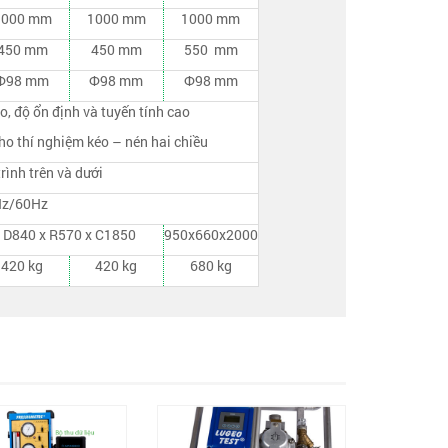
1000 mm
1000 mm
1000 mm
450 mm
450 mm
550 mm
Ф98 mm
Ф98 mm
Ф98 mm
o, độ ổn định và tuyến tính cao
ho thí nghiệm kéo – nén hai chiều
rình trên và dưới
Hz/60Hz
D840 x R570 x C1850
950x660x2000
420 kg
420 kg
680 kg