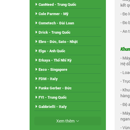
CanNeed - Trung Quốc
kết q
- Đo 
Cole Parmer - Mỹ
- Đo 
Cometech - Đài Loan
- An 
Drick - Trung Quốc
Ebro - Đức, Sato - Nhật
Khun
Elga - Anh Quốc
- Máy
Erkaya - Thổ Nhĩ Kỳ
Hệ dẫ
Esco - Singapore
- Loa
FDM - Italy
- Trụ
Funke Gerber - Đức
- Khu
hàng
FYI - Trung Quốc
- Độ 
Gabbrielli - Italy
- Máy
ngang
Xem thêm
- Vùn