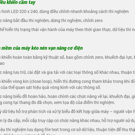
iều khiển cầm tay
 hình LED 320 x 240, dùng điều chỉnh nhanh khoảng cách thí nghiệm
c năng bắt đầu thí nghiệm, dừng thí nghiệm, chỉnh zero
thể hiển thị trạng thái vận hành của máy theo thời gian thực, dữ liệu th
 mềm của máy kéo nén vạn năng cơ điện
u khiển hoàn toàn bằng kỹ thuật số, bao gồm chỉnh zero, khuếch đại lực,
cao
c năng lưu trữ, cài đặt và gia tải với các loại thông số khác nhau, thuận 
u khiển vòng kín (close loop), hiển thị đường cong tham khảo trong khi đ
của thể quan sát hiệu quả vòng kính với các thông số.
c năng biểu đồ hoàn hảo, hoàn chỉnh các chức năng vẽ lại, khuếch đại, gi
 cong tại thang đo đã chọn, xem tọa độ của điểm thí nghiệm.
lý dữ liệu hỗ trợ phân tích và xử lý biểu đồ kết hợp giữa máy – người vận 
n lý đa cấp, mỗi cấp truy cập có chức năng khác nhau, hỗ trợ người sử 
liệu thí nghiệm lưu dạng file text trong cơ sở dữ liệu, thuận tiện để thu