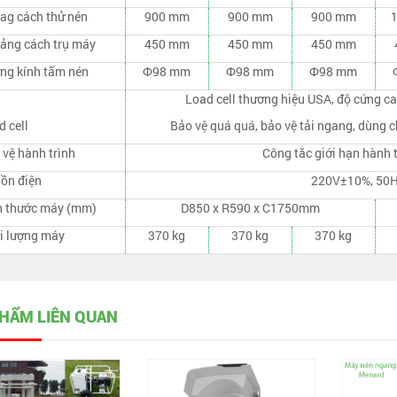
ag cách thử nén
900 mm
900 mm
900 mm
ảng cách trụ máy
450 mm
450 mm
450 mm
ng kính tấm nén
Ф98 mm
Ф98 mm
Ф98 mm
Load cell thương hiệu USA, độ cứng ca
 cell
Bảo vệ quá quá, bảo vệ tải ngang, dùng c
 vệ hành trình
Công tắc giới hạn hành t
ồn điện
220V±10%, 50
h thước máy (mm)
D850 x R590 x C1750mm
i lượng máy
370 kg
370 kg
370 kg
HẨM LIÊN QUAN