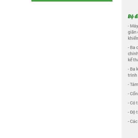
Bộ đi
- Máy
giãn 
khiển
- Ba 
chính
kể th
- Ba 
trình
- Tám
- Cổn
- Có 
- Độ 
- Các