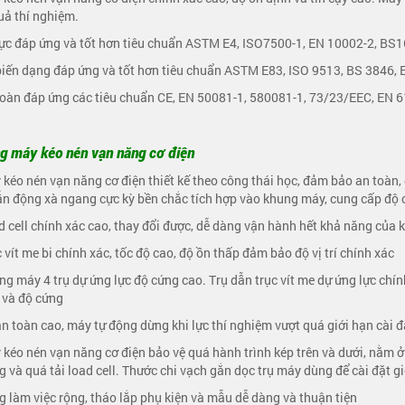
uả thí nghiệm.
lực đáp ứng và tốt hơn tiêu chuẩn ASTM E4, ISO7500-1, EN 10002-2, BS1
biến dạng đáp ứng và tốt hơn tiêu chuẩn ASTM E83, ISO 9513, BS 3846, 
toàn đáp ứng các tiêu chuẩn CE, EN 50081-1, 580081-1, 73/23/EEC, EN 
g máy kéo nén vạn năng cơ điện
 kéo nén vạn năng cơ điện thiết kế theo công thái học, đảm bảo an toàn
n động xà ngang cực kỳ bền chắc tích hợp vào khung máy, cung cấp độ
d cell chính xác cao, thay đổi được, dễ dàng vận hành hết khả năng của
c vít me bi chính xác, tốc độ cao, độ ồn thấp đảm bảo độ vị trí chính xác
ng máy 4 trụ dự ứng lực độ cứng cao. Trụ dẫn trục vít me dự ứng lực chí
 và độ cứng
an toàn cao, máy tự động dừng khi lực thí nghiệm vượt quá giới hạn cài đ
 kéo nén vạn năng cơ điện bảo vệ quá hành trình kép trên và dưới, nằm ở
 và quá tải load cell. Thước chi vạch gắn dọc trụ máy dùng để cài đặt 
g làm việc rộng, tháo lắp phụ kiện và mẫu dễ dàng và thuận tiện