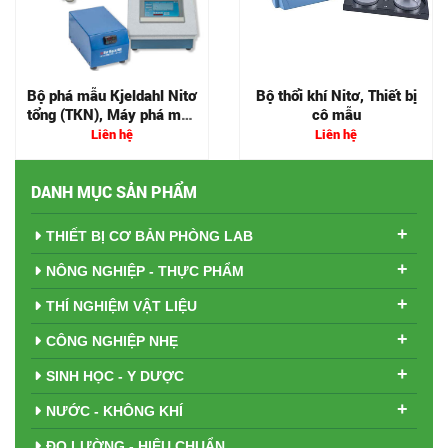
Bộ phá mẫu Kjeldahl Nitơ
Bộ thổi khí Nitơ, Thiết bị
tổng (TKN), Máy phá mẫu
cô mẫu
kim loại tổng
Liên hệ
Liên hệ
DANH MỤC SẢN PHẨM
+
THIẾT BỊ CƠ BẢN PHÒNG LAB
+
NÔNG NGHIỆP - THỰC PHẨM
+
THÍ NGHIỆM VẬT LIỆU
+
CÔNG NGHIỆP NHẸ
+
SINH HỌC - Y DƯỢC
+
NƯỚC - KHÔNG KHÍ
ĐO LƯỜNG - HIỆU CHUẨN