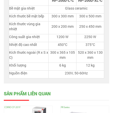
HP-200D-L-C
HP-200D-XL-C
Bề mặt gia nhiệt
Glass ceramic
Kích thước bề mặt bếp
300 x 300 mm
300 x 500 mm
Kích thước vùng gia
200 x 200 mm
250 x 450 mm
nhiệt
Công suất gia nhiệt
1200 W
2250 W
Nhiệt độ cao nhất
450°C
375°C
Kích thước ngoài (R x S x
300 x 365 x 105
520 x 360 x 130
C)
mm
mm
Khối lượng
6 kg
12 kg
Nguồn điện
230V, 50-60Hz
SẢN PHẨM LIÊN QUAN