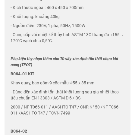
- Kích thước ngoài: 460 x 450 x 700mm
- Khối lượng: khoảng 40kg
- Nguồn điện: 230V, 1 pha, 50Hz, 1500W
- Cung cấp với nhiệt kế thủy tinh ASTM 13C thang đo +155 ~
170°C vạch chia 0,5°C.
Phụ kiện tùy chọn thêm cho Tủ sấy xác định tổn thất nhựa khi
nung (TFOT)
B064-01 KIT
Khay quay, bao gồm 9 cốc mẫu Φ55 x 35 mm
- Dùng đển xác định tổn thất khối lượng sau gia nhiệt theo
tiêu chuẩn EN 13303 / ASTM D 6 / BS
2000 / NF T066-011 / AASHTO T47 / CNR N° 50 /NF T066-
011 /AASHTO T47 / TCVN 7499
B064-02