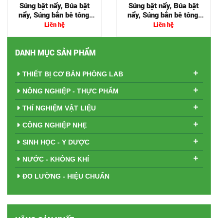
Súng bật nẩy, Búa bật
Súng bật nẩy, Búa bật
nẩy, Súng bắn bê tông,
nẩy, Súng bắn bê tông,
Matest
Matest
Liên hệ
Liên hệ
DANH MỤC SẢN PHẨM
+
THIẾT BỊ CƠ BẢN PHÒNG LAB
+
NÔNG NGHIỆP - THỰC PHẨM
+
THÍ NGHIỆM VẬT LIỆU
+
CÔNG NGHIỆP NHẸ
+
SINH HỌC - Y DƯỢC
+
NƯỚC - KHÔNG KHÍ
ĐO LƯỜNG - HIỆU CHUẨN