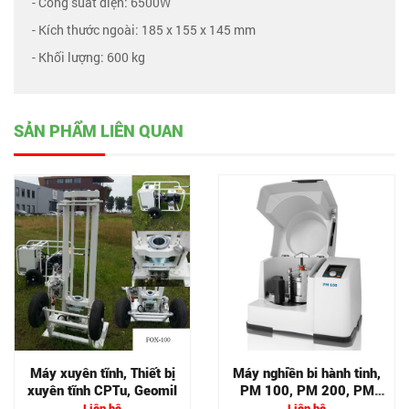
- Công suất điện: 6500W
- Kích thước ngoài: 185 x 155 x 145 mm
- Khối lượng: 600 kg
SẢN PHẨM LIÊN QUAN
Máy xuyên tĩnh, Thiết bị
Máy nghiền bi hành tinh,
xuyên tĩnh CPTu, Geomil
PM 100, PM 200, PM
400
Liên hệ
Liên hệ