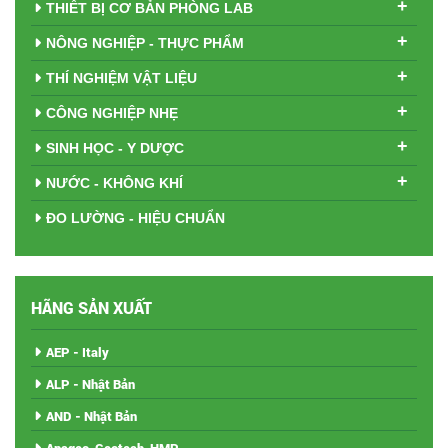
+
THIẾT BỊ CƠ BẢN PHÒNG LAB
+
NÔNG NGHIỆP - THỰC PHẨM
+
THÍ NGHIỆM VẬT LIỆU
+
CÔNG NGHIỆP NHẸ
+
SINH HỌC - Y DƯỢC
+
NƯỚC - KHÔNG KHÍ
ĐO LƯỜNG - HIỆU CHUẨN
HÃNG SẢN XUẤT
AEP - Italy
ALP - Nhật Bản
AND - Nhật Bản