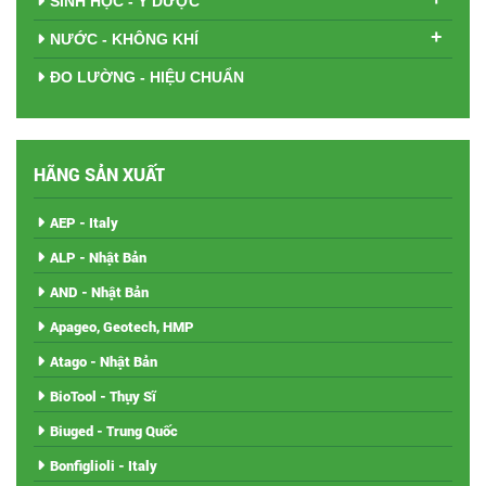
SINH HỌC - Y DƯỢC
+
NƯỚC - KHÔNG KHÍ
ĐO LƯỜNG - HIỆU CHUẨN
HÃNG SẢN XUẤT
AEP - Italy
ALP - Nhật Bản
AND - Nhật Bản
Apageo, Geotech, HMP
Atago - Nhật Bản
BioTool - Thụy Sĩ
Biuged - Trung Quốc
Bonfiglioli - Italy