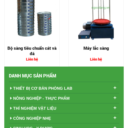
Bộ sàng tiêu chuẩn cát và
Máy lắc sàng
đá
Liên hệ
Liên hệ
DANH MỤC SẢN PHẨM
+
THIẾT BỊ CƠ BẢN PHÒNG LAB
+
NÔNG NGHIỆP - THỰC PHẨM
+
THÍ NGHIỆM VẬT LIỆU
+
CÔNG NGHIỆP NHẸ
+