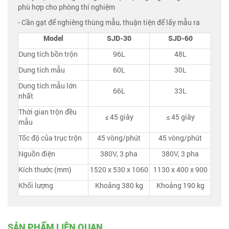
phù hợp cho phòng thí nghiệm
- Cần gạt để nghiêng thùng mẫu, thuận tiện để lấy mẫu ra
Model
SJD-30
SJD-60
Dung tích bồn trộn
96L
48L
Dung tích mẫu
60L
30L
Dung tích mẫu lớn
66L
33L
nhất
Thời gian trộn đều
≤ 45 giây
≤ 45 giây
mẫu
Tốc độ của trục trộn
45 vòng/phút
45 vòng/phút
Nguồn điện
380V, 3 pha
380V, 3 pha
Kích thước (mm)
1520 x 530 x 1060
1130 x 400 x 900
Khối lượng
Khoảng 380 kg
Khoảng 190 kg
SẢN PHẨM LIÊN QUAN