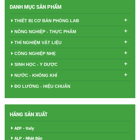
DANH MỤC SẢN PHẨM
+
THIẾT BỊ CƠ BẢN PHÒNG LAB
+
NÔNG NGHIỆP - THỰC PHẨM
+
THÍ NGHIỆM VẬT LIỆU
+
CÔNG NGHIỆP NHẸ
+
SINH HỌC - Y DƯỢC
+
NƯỚC - KHÔNG KHÍ
ĐO LƯỜNG - HIỆU CHUẨN
HÃNG SẢN XUẤT
AEP - Italy
ALP - Nhật Bản