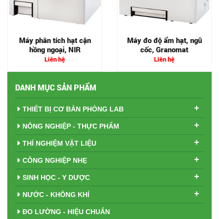
Máy phân tích hạt cận
Máy đo độ ẩm hạt, ngũ
hồng ngoại, NIR
cốc, Granomat
Liên hệ
Liên hệ
DANH MỤC SẢN PHẨM
+
THIẾT BỊ CƠ BẢN PHÒNG LAB
+
NÔNG NGHIỆP - THỰC PHẨM
+
THÍ NGHIỆM VẬT LIỆU
+
CÔNG NGHIỆP NHẸ
+
SINH HỌC - Y DƯỢC
+
NƯỚC - KHÔNG KHÍ
ĐO LƯỜNG - HIỆU CHUẨN