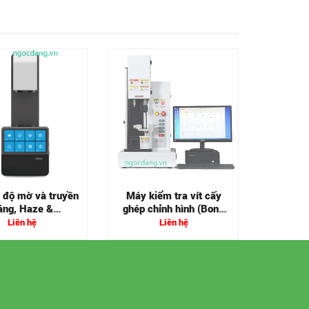
Máy thí
kim
 độ mờ và truyền
Máy kiểm tra vít cấy
áng, Haze &
ghép chỉnh hình (Bone
mittance Meter
Screw)
Liên hệ
Liên hệ