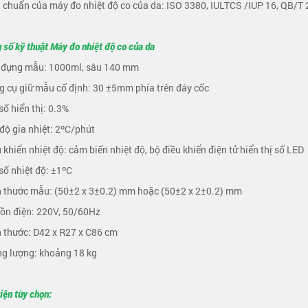
u chuẩn của máy đo nhiệt độ co của da: ISO 3380, IULTCS /IUP 16, QB/
 số kỹ thuật Máy đo nhiệt độ co của da
c đựng mẫu: 1000ml, sâu 140 mm
g cụ giữ mẫu cố định: 30 ±5mm phía trên đáy cốc
 số hiển thị: 0.3%
 độ gia nhiệt: 2ºC/phút
u khiển nhiệt độ: cảm biến nhiệt độ, bộ điều khiển điện tử hiển thị số LED
 số nhiệt độ: ±1ºC
h thước mẫu: (50±2 x 3±0.2) mm hoặc (50±2 x 2±0.2) mm
ồn điện: 220V, 50/60Hz
h thước: D42 x R27 x C86 cm
ng lượng: khoảng 18 kg
iện tùy chọn: