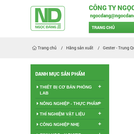
CÔNG TY NGỌ
ngocdang@ngocdan
TRANG CHỦ
Trang chủ
Hãng sản xuất
Gester - Trung 
DANH MỤC SẢN PHẨM
+
THIẾT BỊ CƠ BẢN PHÒNG
LAB
+
NÔNG NGHIỆP - THỰC PHẨM
+
THÍ NGHIỆM VẬT LIỆU
+
CÔNG NGHIỆP NHẸ