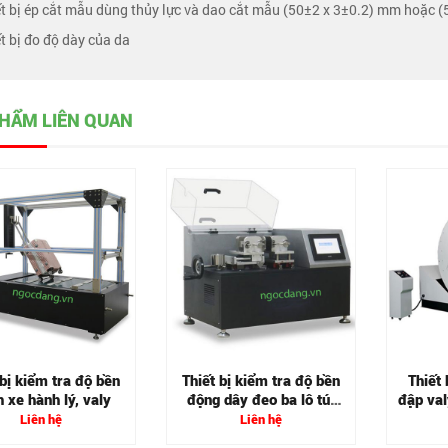
ết bị ép cắt mẫu dùng thủy lực và dao cắt mẫu (50±2 x 3±0.2) mm hoặc 
ết bị đo độ dày của da
HẨM LIÊN QUAN
 bị kiểm tra độ bền
Thiết bị kiểm tra độ bền
Thiết 
 xe hành lý, valy
động dây đeo ba lô túi
đập val
xách
Liên hệ
Liên hệ