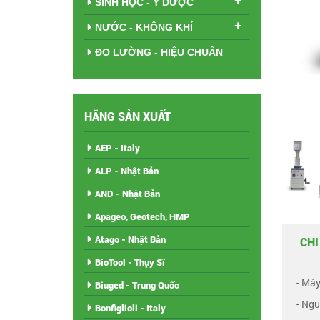
+
SINH HỌC - Y DƯỢC
+
NƯỚC - KHÔNG KHÍ
ĐO LƯỜNG - HIỆU CHUẨN
HÃNG SẢN XUẤT
AEP - Italy
ALP - Nhật Bản
AND - Nhật Bản
Apageo, Geotech, HMP
Atago - Nhật Bản
CHI
BioTool - Thụy Sĩ
- Máy
Biuged - Trung Quốc
- Ngu
Bonfiglioli - Italy