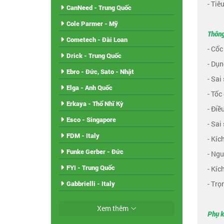
- Tiê
CanNeed - Trung Quốc
Cole Parmer - Mỹ
Thông
Cometech - Đài Loan
- Cố
Drick - Trung Quốc
- Dụn
Ebro - Đức, Sato - Nhật
- Sai
Elga - Anh Quốc
- Tốc
Erkaya - Thổ Nhĩ Kỳ
- Điề
Esco - Singapore
- Sai
FDM - Italy
- Kíc
Funke Gerber - Đức
- Ngu
FYI - Trung Quốc
- Kíc
- Trọ
Gabbrielli - Italy
Xem thêm
Phụ k