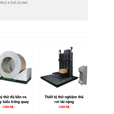
(50±2 x 2±0.2) mm
Thiết b
nội 
bị thử độ bền va
Thiết bị thử nghiệm thả
y kiểu trống quay
rơi tải nặng
Liên hệ
Liên hệ