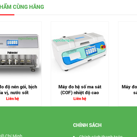
PHẨM CÙNG HÃNG
o độ nén gói, bịch
Máy đo hệ số ma sát
Máy đo
ia vị, nước sốt
(COF) nhiệt độ cao
s
Trans
Liên hệ
Liên hệ
CHÍNH SÁCH
Hồ Chí Minh
Chính sách thanh toán