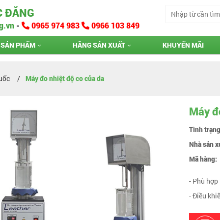
C ĐĂNG
g.vn
-
0965 974 983
0966 103 849
SẢN PHẨM
HÃNG SẢN XUẤT
KHUYẾN MÃI
Quốc
Máy đo nhiệt độ co của da
Máy đo
Tình trạn
Nhà sản x
Mã hàng:
- Phù hợp
- Điều khi