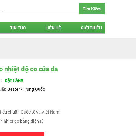
Tìm Kiếm
TIN TỨC
LIÊN HỆ
GIỚI THIỆU
 nhiệt độ co của da
g:
ĐẶT HÀNG
uất:
Gester - Trung Quốc
 tiêu chuẩn Quốc tế và Việt Nam
ển nhiệt độ bằng điện tử