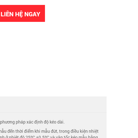
LIÊN HỆ NGAY
phương pháp xác định độ kéo dài.
mẫu đến thời điểm khi mẫu đứt, trong điều kiện nhiệt
ành ở nhiệt độ 25ºC ±0.5ºC và vận tốc kéo mẫu bằng