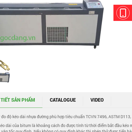
 TIẾT SẢN PHẨM
CATALOGUE
VIDEO
 đo độ kéo dài nhựa đường phù hợp tiêu chuẩn TCVN 7496, ASTM D113, 
kéo dài của bitum là khoảng cách đo được tính từ thời điểm bắt đầu kéo 
 vận tốc quy định. Nếu không có quy định khác thì phép thử được tiến h