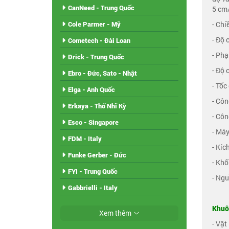
CanNeed - Trung Quốc
5 cm
- Chi
Cole Parmer - Mỹ
- Độ 
Cometech - Đài Loan
- Phạ
Drick - Trung Quốc
- Độ 
Ebro - Đức, Sato - Nhật
- Tốc
Elga - Anh Quốc
- Côn
Erkaya - Thổ Nhĩ Kỳ
- Côn
Esco - Singapore
- Máy
FDM - Italy
- Kíc
Funke Gerber - Đức
- Khố
FYI - Trung Quốc
- Ngu
Gabbrielli - Italy
Khuô
Xem thêm
- Vật