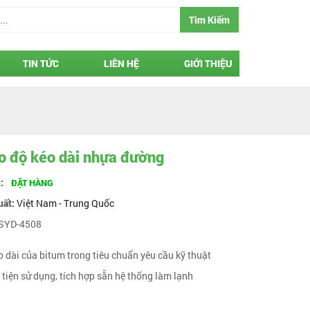
Tìm Kiếm
TIN TỨC
LIÊN HỆ
GIỚI THIỆU
o độ kéo dài nhựa đường
g:
ĐẶT HÀNG
uất:
Việt Nam - Trung Quốc
SYD-4508
o dài của bitum trong tiêu chuẩn yêu cầu kỹ thuật
 tiện sử dụng, tích hợp sẵn hệ thống làm lạnh