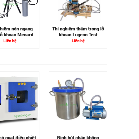
và lự
ghiệm nén ngang
Thí nghiệm thấm trong lỗ
 lỗ khoan Menard
khoan Lugeon Test
Liên hệ
Liên hệ
Lò nu
có quạt điều nhiệt
Bình hút chân không