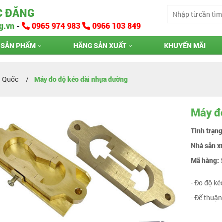
C ĐĂNG
g.vn
-
0965 974 983
0966 103 849
SẢN PHẨM
HÃNG SẢN XUẤT
KHUYẾN MÃI
g Quốc
Máy đo độ kéo dài nhựa đường
Máy đ
Tình trạn
Nhà sản x
Mã hàng:
- Đo độ ké
- Để thuận