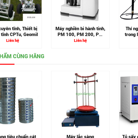
uyên tĩnh, Thiết bị
Máy nghiền bi hành tinh,
Thí n
 tĩnh CPTu, Geomil
PM 100, PM 200, PM
trong
400
Liên hệ
Liên hệ
PHẨM CÙNG HÃNG
ng tiêu chuẩn cát
Máy lắc sàng
Tủ sấy 