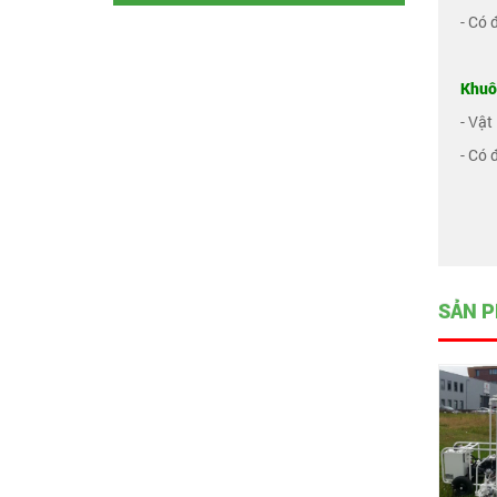
- Có 
Khuô
- Vật
- Có 
SẢN P
nén cố kết tự động,
dùng khí nén
Liên hệ