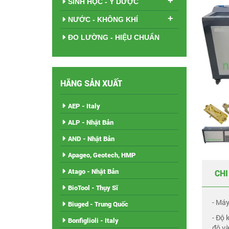
+
SINH HỌC - Y DƯỢC
+
NƯỚC - KHÔNG KHÍ
ĐO LƯỜNG - HIỆU CHUẨN
HÃNG SẢN XUẤT
AEP - Italy
ALP - Nhật Bản
AND - Nhật Bản
Apageo, Geotech, HMP
Atago - Nhật Bản
CHI
BioTool - Thụy Sĩ
- Máy
Biuged - Trung Quốc
- Độ 
Bonfiglioli - Italy
độ và