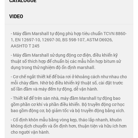
CATALOGUE
VIDEO
- Máy đầm Marshall tự động phù hợp tiêu chuẩn TCVN 8860-
1, EN 12697-10, 12697-30, BS 598-107, ASTM D6926,
AASHTO T 245
- Máy đầm Marshall sử dụng động cơ điện, điều khiển kỹ
thuật số thích hợp để chuẩn bị các mẫu hỗn hợp bitum sử
dụng trong thử nghiệm độ ổn định marshall.
- Cơ chế ngắt thiết kế để búa rơi ở khoảng cách như nhau cho
mỗi chày đầm. Nhờ bộ điều khiển kỹ thuật số, cài đặt trước
số lần đầm và máy đếm tự động, dễ vận hành.
- Thiết kế để trên sàn nhà, máy đầm Marshall tự động bao
gồm phần cơ khí và phần điều khiển. Bộ truyền động cơ học
bao gồm động cơ, bộ giảm tốc và bộ truyền động bằng xích.
- Cố định khôn mẫu bằng vòng kẹp, tháo lắp nhanh, khuôn
không dịch chuyển và ổn định hơn, thuận tiện và hữu ích hơn
cho người vận hành.