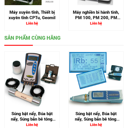
Máy xuyên tĩnh, Thiết bị
Máy nghiền bi hành tinh,
xuyên tĩnh CPTu, Geomil
PM 100, PM 200, PM
400
Liên hệ
Liên hệ
SẢN PHẨM CÙNG HÃNG
Súng bật nẩy, Búa bật
Súng bật nẩy, Búa bật
nẩy, Súng bắn bê tông,
nẩy, Súng bắn bê tông,
Matest
Matest
Liên hệ
Liên hệ