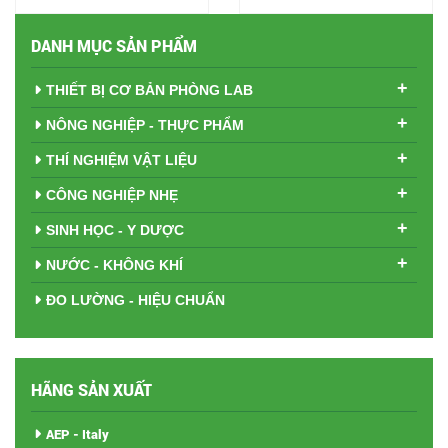
DANH MỤC SẢN PHẨM
+
THIẾT BỊ CƠ BẢN PHÒNG LAB
+
NÔNG NGHIỆP - THỰC PHẨM
+
THÍ NGHIỆM VẬT LIỆU
+
CÔNG NGHIỆP NHẸ
+
SINH HỌC - Y DƯỢC
+
NƯỚC - KHÔNG KHÍ
ĐO LƯỜNG - HIỆU CHUẨN
HÃNG SẢN XUẤT
AEP - Italy