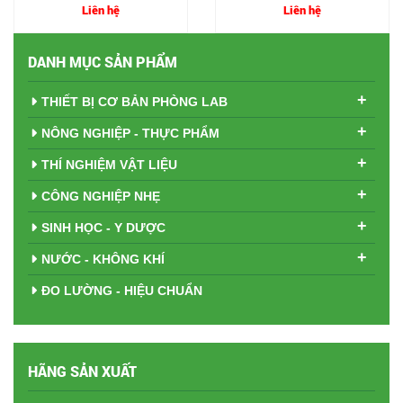
Liên hệ
Liên hệ
DANH MỤC SẢN PHẨM
+
THIẾT BỊ CƠ BẢN PHÒNG LAB
+
NÔNG NGHIỆP - THỰC PHẨM
+
THÍ NGHIỆM VẬT LIỆU
+
CÔNG NGHIỆP NHẸ
+
SINH HỌC - Y DƯỢC
+
NƯỚC - KHÔNG KHÍ
ĐO LƯỜNG - HIỆU CHUẨN
HÃNG SẢN XUẤT