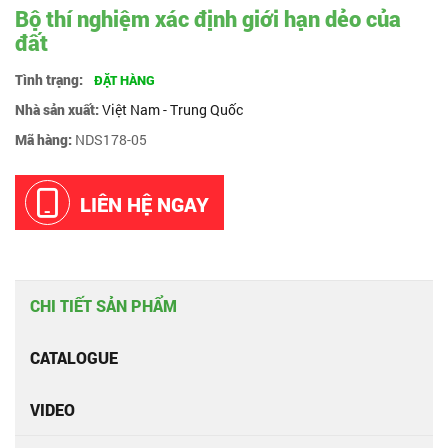
Bộ thí nghiệm xác định giới hạn dẻo của
đất
Tình trạng:
ĐẶT HÀNG
Nhà sản xuất:
Việt Nam - Trung Quốc
Mã hàng:
NDS178-05
LIÊN HỆ NGAY
CHI TIẾT SẢN PHẨM
CATALOGUE
VIDEO