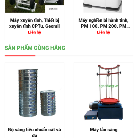
Máy xuyên tĩnh, Thiết bị
Máy nghiền bi hành tinh,
xuyên tĩnh CPTu, Geomil
PM 100, PM 200, PM
400
Liên hệ
Liên hệ
SẢN PHẨM CÙNG HÃNG
Bộ sàng tiêu chuẩn cát và
Máy lắc sàng
đá