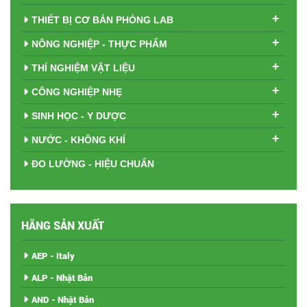
+
THIẾT BỊ CƠ BẢN PHÒNG LAB
+
NÔNG NGHIỆP - THỰC PHẨM
+
THÍ NGHIỆM VẬT LIỆU
+
CÔNG NGHIỆP NHẸ
+
SINH HỌC - Y DƯỢC
+
NƯỚC - KHÔNG KHÍ
ĐO LƯỜNG - HIỆU CHUẨN
HÃNG SẢN XUẤT
AEP - Italy
ALP - Nhật Bản
AND - Nhật Bản