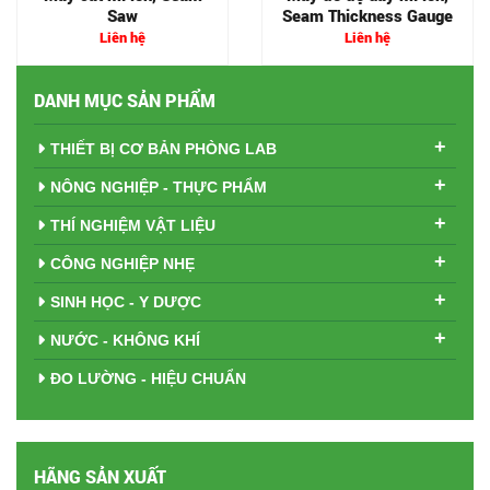
Saw
Seam Thickness Gauge
Liên hệ
Liên hệ
DANH MỤC SẢN PHẨM
+
THIẾT BỊ CƠ BẢN PHÒNG LAB
+
NÔNG NGHIỆP - THỰC PHẨM
+
THÍ NGHIỆM VẬT LIỆU
+
CÔNG NGHIỆP NHẸ
+
SINH HỌC - Y DƯỢC
+
NƯỚC - KHÔNG KHÍ
ĐO LƯỜNG - HIỆU CHUẨN
HÃNG SẢN XUẤT