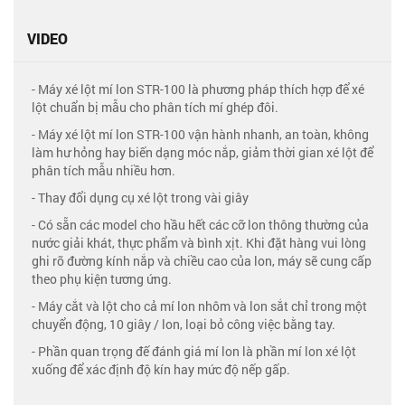
VIDEO
- Máy xé lột mí lon STR-100 là phương pháp thích hợp để xé
lột chuẩn bị mẫu cho phân tích mí ghép đôi.
- Máy xé lột mí lon STR-100 vận hành nhanh, an toàn, không
làm hư hỏng hay biến dạng móc nắp, giảm thời gian xé lột để
phân tích mẫu nhiều hơn.
- Thay đổi dụng cụ xé lột trong vài giây
- Có sẵn các model cho hầu hết các cỡ lon thông thường của
nước giải khát, thực phẩm và bình xịt. Khi đặt hàng vui lòng
ghi rõ đường kính nắp và chiều cao của lon, máy sẽ cung cấp
theo phụ kiện tương ứng.
- Máy cắt và lột cho cả mí lon nhôm và lon sắt chỉ trong một
chuyển động, 10 giây / lon, loại bỏ công việc bằng tay.
- Phần quan trọng đế đánh giá mí lon là phần mí lon xé lột
xuống để xác định độ kín hay mức độ nếp gấp.